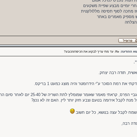
 הנוזל מכניס למיכל אטום
רי יומיים מבצע שפיית משקעים
ז מחכה לסוף תסיסה מללולקטית
 מספיק מאמרים באתר
הצלחה
שא ההודעה:
Re: עד מתי צריך לבקוע את הכיפה/הכובע?
י,
שית, תודה רבה יצחק.
קתי את רמת הסוכר ע"י הידרומטר והיה מוצג כמעט 1 בריקס.
ביי הפרס, קראתי מאמר שאומר שמומלץ לתת השריה של 25-40 יום לאחר סיום התסיסה ביחד עם הקליפות,
 מנת לקבל אירומה בטעם וצבע חזק יותר ליין. האם זה לא נכון?
מח לקבל עצה בנושא, כל יום חשוב
דה רבה,