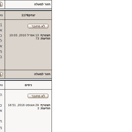
חזור למעלה
יצחק1178
נו
1 בריקס זה לא סוף הדרך
את
כל
הצטרף:
13 אפריל 2010, 10:03
הודעות:
73
לג
אם
מ,
ב
חזור למעלה
ניסים
נו
הי
סב
הצטרף:
29 אוגוסט 2016, 18:51
הודעות:
3
אנ
תו
מ