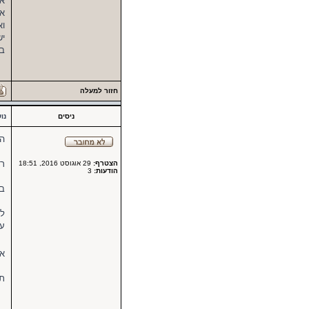
את
אח
וא
יש
ב
חזור למעלה
ניסים
נו
הי
רא
הצטרף:
29 אוגוסט 2016, 18:51
הודעות:
3
בד
לג
על
אש
תו