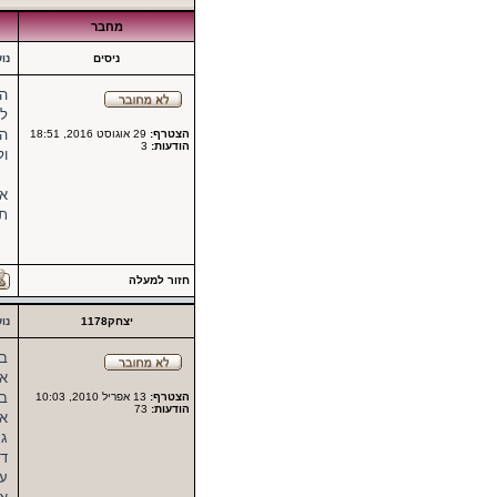
מחבר
ניסים
נו
הי
למש
הש
הצטרף:
29 אוגוסט 2016, 18:51
הודעות:
3
ול
א
תו
חזור למעלה
יצחק1178
נו
בר
א.
ב.
הצטרף:
13 אפריל 2010, 10:03
הודעות:
73
את
ג.
ד.
ע