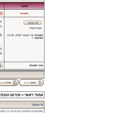
מחבר
israelz
אש
בש
מנהל האתר
65
הצטרף:
19 דצמבר 2009, 15:28
הודעות:
7
_
זכ
il
חזור למעלה
עמוד ראשי
»
פורום הכנת ה
מי מחובר
משתמשים הגולשים בפורום זה: אין משת