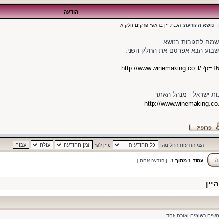
הודעה
נושא ההודעה:
הכנת יין בראשי פרקים חלק א
מח לתגובות בנושא.
בוע הבא אפרסם את החלק השני.
http://www.winemaking.co.il/?p=1
________________
ות ישראל - מנהל האתר
http://www.winemaking.co.
הצג הודעות החל מה:
מיין לפי
עמוד
1
מתוך
1
[ הודעה אחת ]
יין
משים רשומים ואורח אחד