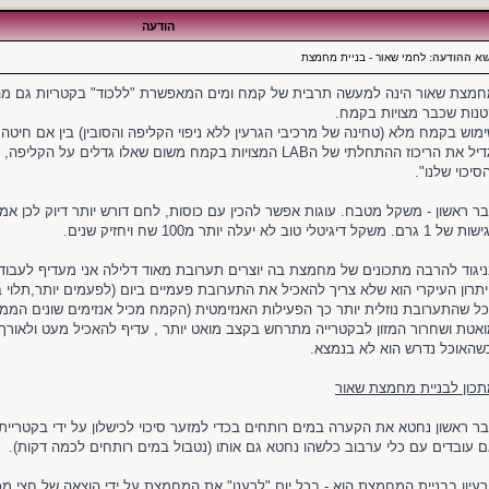
הודעה
שא ההודעה:
לחמי שאור - בניית מחמצת
מצת שאור הינה למעשה תרבית של קמח ומים המאפשרת "ללכוד" בקטריות גם מהאוו
נות שכבר מצויות בקמח.
מוש בקמח מלא (טחינה של מרכיבי הגרעין ללא ניפוי הקליפה והסובין) בין אם חיטה 
יגדיל את הריכוז ההתחלתי של הLAB המצויות בקמח משום שאלו גדלים
סיכוי שלנו".
ר ראשון - משקל מטבח. עוגות אפשר להכין עם כוסות, לחם דורש יותר דיוק לכן א
ל 1 גרם. משקל דיגיטלי טוב לא יעלה יותר מ100 שח ויחזיק שנים.
יגוד להרבה מתכונים של מחמצת בה יוצרים תערובת מאוד דלילה אני מעדיף לעבו
תרון העיקרי הוא שלא צריך להאכיל את התערובת פעמיים ביום (לפעמים יותר,תלוי 
ל שהתערובת נוזלית יותר כך הפעילות האנזימטית (הקמח מכיל אנזימים שונים הממי
אטת ושחרור המזון לבקטרייה מתרחש בקצב מואט יותר , עדיף להאכיל מעט ולאורך
שהאוכל נדרש הוא לא בנמצא.
כון לבניית מחמצת שאור
ר ראשון נחטא את הקערה במים רותחים בכדי למזער סיכוי לכישלון על ידי בקטריית 
 עובדים עם כלי ערבוב כלשהו נחטא גם אותו (נטבול במים רותחים לכמה דקות).
עיון בבניית המחמצת הוא - בכל יום "לרענן" את המחמצת על ידי הוצאה של חצי 