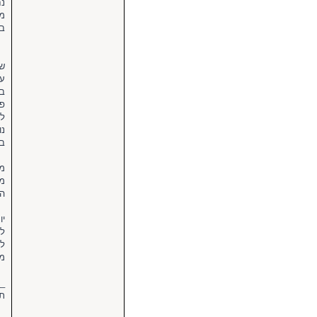
נח
מח
בח
שמ
עכ
פע
נו
במ
מח
הא
יו
למ
לה
מן
_
תו