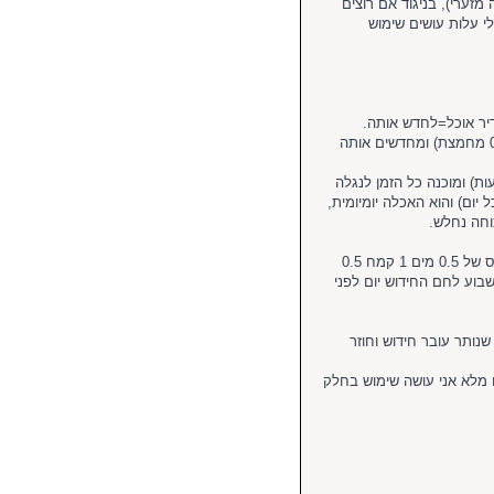
ערי), בניגוד אם רוצים
 עלות עושים שימוש
יר אוכל=לחדש אותה.
במאפיות אשר מכינים כל יום לחם לרוב שומרים על מחמצת נוזלית (1 מים 1 קמח 0.5 מחמצת) ומחדשים אותה
לית יש את היתרון שהיא מבשילה (ripen) מאוד מהר מרגע החידוש (6-8 שעות) ומוכנה כל הזמן לנגלה
יום) והוא האכלה יומיומית,
וחה נחלש.
מה שאני עושה בכדי לאכסן לשימוש עתידי הוא יוצר מחמצת קשיחה (stiff levain) ביחס של 0.5 מים 1 קמח 0.5
וע לחם החידוש יום לפני
נותר עובר חידוש וחוזר
ח מלא אני עושה שימוש בחלק