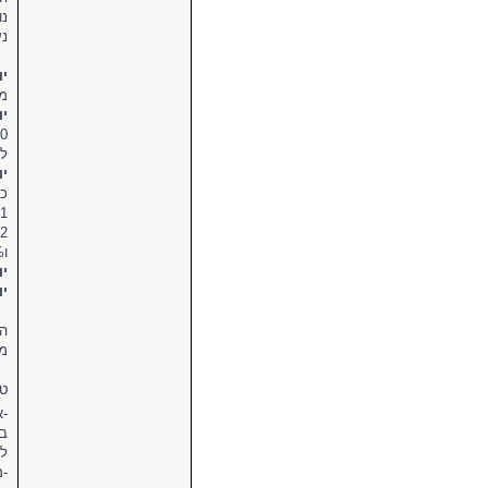
נו
נעב
יו
מע
יו
120 גרם קמח (חצ
לש
יו
כעת ני
1.קטנה - חוזרים שוב לאותם כמויות כמו ביום השני (מוציאים 60 גרם מחמצת ומוסיפים 120 גרם קמח ו72 גרם מים).
ו60% ממשקל הקמח במים).
יו
יו
הש
מס
טי
-א
בח
לשמ
-מ