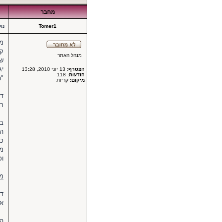
מחבר
Tomer1
נו
מח
קט
מנהל האתר
שי
הצטרף:
13 יוני 2010, 13:28
הודעות:
118
"ה
מיקום:
קריות
דב
רגישות ש
בנ
הי
ככ
מו
וכ
מת
דב
אם
הר