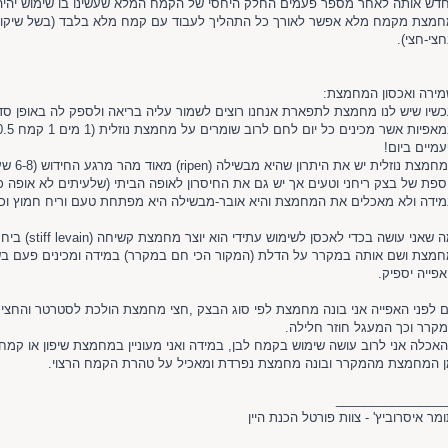
דש אותה לאחר מספר פעמים החלק היחסי של הקמח המלא שעשינו בו שימוש יהיה מז
מצת מקמח מלא אפשר לאורך כל התהליך לעבוד עם קמח מלא בלבד (בשל שיקולי
צי-חצי).
ירה ואכסון המחמצת:
שיו שיש לנו מחמצת לתפארת אנחנו רוצים לשמור עליה בריאה ולספק לה באופן סד
מיים ביום!
למחמצת נוז
ספת של בצק ריחני וטעים אך יש גם את החיסרון לאופה הביתי (שלעיתים לא אופה כל 
ידה ולא מאכלים את המחמצת והיא אובר-מבשילה היא מפתחת טעם וריח חמוץ וכ
מצת ושם אותה במקרר על הדלת (המקור הכי חם במקרר) במידה ומכינים פעם בשב
פייה יספיק.
ם לפני האפייה אני בונה מחמצת לפי סוג הבצק ,חצי מחמצת הולכת לסטרטר והחצי ש
קרר וכך המעגל חוזר חלילה.
אכלה אני לרוב עושה שימוש בקמח לבן, במידה ואני מעוניין במחמצת שיפון או קמ
 המחמצת מהמקרר ובונה מחמצת נפרדת ומאכיל על טהרת הקמח הרצוי.
________________
מר איסרוביץ' - צוות פורטל הכנת היין