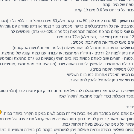
ספת של מים וקמח.
וד על פי יחס של 0.6 מים ל1 קמח.
ם ראשון
- 50 גרם קמח לבן,50 גרם קמח מלא,60 מים בטמפ' חדר ללא כלור (מסוננים או מינרלים).
רבבים את כל הרכיבים,לשים כדקה ומכסים בנייר נצמד או ניילון מהודק עם גומייה\
ם שני
לוקחים מחצית מכמות המחמצת (כלומר 120:2=60 גרם) ומוסיפים לה
י לבן ,חצי מלא) ול72 גרם מים.
ים מעט לאחד את התערובת ומכסים.
ם שלישי
התערובת תתחיל להראות פעילות (כלומר תפיחה\בועות גז קטנות)
תן לפנות ל2 דרכים - הגדלת המחמצת או עבודה עם כמות קטנה של מחמצת.
2.הגדלת המחמצת - להמשיך לבנות באותה צורה (מוציאים חצי מהמחמצת,מוסיפים
ם רביעי
האכלה אחרונה כמו ביום השלישי.
ם חמישי
ניתן להתחיל להכין לחם שאור.
איפה היא למחמצת שמסוגלת להכפיל את נפחה בפרק זמן יחסית קצר (תלוי בסוג ה
פר האכלות בכדי לקבל מחמצת "חזקה" שכזו.
פים:
ם אתם גרים במדבר והטמפ' בבית אדירה מוטב לשים במקום הקריר ביותר בבית.
ורף אם מאוד קר ניתן להניח בתוך תנור האפייה או המיקרוגל עם קערה של מים חמ
ור על טמפ' של 20-25 מעלות ולחות גבוה.
היום השלישי במידה ונראת פעילות ניתן להשתמש בקמח לבן במידה ומעוניינים ב