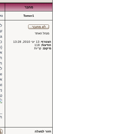
מחבר
Tomer1
נו
לח
מנהל האתר
cteria
כא
הצטרף:
13 יוני 2010, 13:28
הודעות:
118
מיקום:
קריות
או
תפ
visiae
אל
וא
ני
טע
_
תו
חזור למעלה