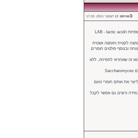
פורסם:
18 דצמבר 2011, 17:33
שאור (בצרפתית Levain ובאנגלית sourdough) הינו למעשה קולונייה של בקטריות במשפחת הLAB - lactic acid
ומצה לקטית וחומצה אצטית
בה בטוחה ונוחה ובנוסף פולטים חומרים
הלחם משום שהוא זה שאחראי לתפיחה, ללא
למה לא להשתמש בשמרי אפייה? ובכן שמרי אפייה הם משפחה שונה של אורגניזם בשם Saccharomyces
לייצר את אותם חומרי טעם
מידה ורוצים גם אפשר לקבל