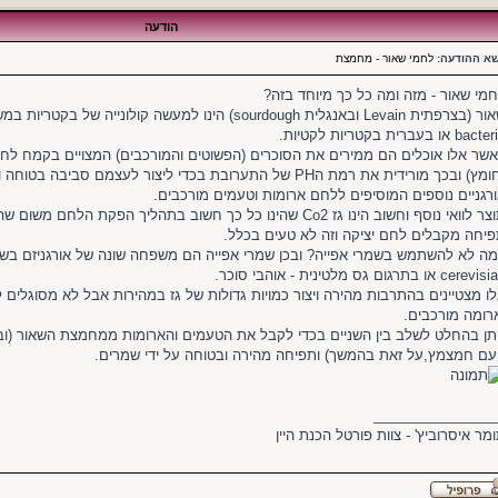
הודעה
שא ההודעה:
לחמי שאור - מחמצת
מי שאור - מזה ומה כל כך מיוחד בזה?
ba או בעברית בקטריות לקטיות.
שר אלו אוכלים הם ממירים את הסוכרים (הפשוטים והמורכבים) המצויים בקמח לח
(חומץ) ובכך מורידית את רמת הPH של התערובת בכדי ליצור לעצמם סבי
רגניים נוספים המוסיפים ללחם ארומות וטעמים מורכבים.
תוצר לוואי נוסף וחשוב הינו גז Co2 שהינו כל כך חשוב בתהליך הפקת 
יחה מקבלים לחם יציקה וזה לא טעים בכלל.
cere או בתרגום גס מלטינית - אוהבי סוכר.
ו מצטיינים בהתרבות מהירה ויצור כמויות גדולות של גז במהירות אבל לא מסוגלים 
רומה מורכבים.
תן בהחלט לשלב בין השניים בכדי לקבל את הטעמים והארומות ממחמצת השאור (וב
ם חמצמץ,על זאת בהמשך) ותפיחה מהירה ובטוחה על ידי שמרים.
________________
מר איסרוביץ' - צוות פורטל הכנת היין