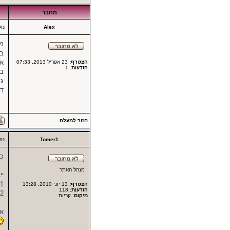
מחבר
Alex
נו
מע
בר
א 
הצטרף:
23 אפריל 2013, 07:33
הודעות:
1
ב 
ג 
ד 
חזור למעלה
Tomer1
נו
כת
מנהל האתר
יי
1.מיכון וטכניקות מיצוי (בין אם חום , מיצוי אנזימטי או שניהם)
הצטרף:
13 יוני 2010, 13:28
הודעות:
118
2.פס מילוי אספטי מיוחד.
מיקום:
קריות
אם