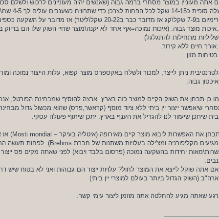
 אתה מעוניין במוצר מסחרי ברמה גבוה (שאנשים יהיה מעוניינים לרכוש ולשלם סכום
יעלה סופית כ14-15
שקל\קג אז מדובר כבר ב20-22 שקל\ליטר) אז מדובר על השקעה כספית ראשונית לא מעטה בשביל:
איכות מוצר גבוה. (איכות נמוכה=אף אחד לא יקנה\מוצר שחיי השוק שלו הם בדיוק 
ליליות מתחילות להתגלגל)
אורך חיים ללא קירור.
בטיחות מזון
טרנטיבית ניתן לייצר, למכור ולשלח באקספרס מוצר קפוא, עלות הייצור נמוכה ומורכ
יכסון גבוה.
ו כן תבחן את השוק הקיים למוצר כזה בארץ. ארצה להוסיף שמבחינת הפורטל, אנחנ
חרי שיאפשר ייצור יין ביתי ללא ציוד מוסף (קראשר,פרס) שהוא מכשול גדול מבחינת
ית שיתכן שיעזור לנו להגדיל את הענף בארץ. יתכן שיתוף פעולה עסקי.
*תבחן את האפשר
המגיעים מקליפורניה ומצ'ילה בעלויות משתנות של
רות\מאות יחידות בהשקעה נמוכה (פרסום בלבד ויבוא) לפני שאתה מקים פס ייצור ק
בים.
ם אתה שוקל לייצא את המוצר לחול? עלויות ייצור הם גבוהות ואני לא בטוח שיש דר
רה"ב (השוק הגדול ביותר בעולם למוצרי יין ביתי)
גע שאתה מגיע להחלטה אתה מוזמן ליצור עימי קשר.
________________