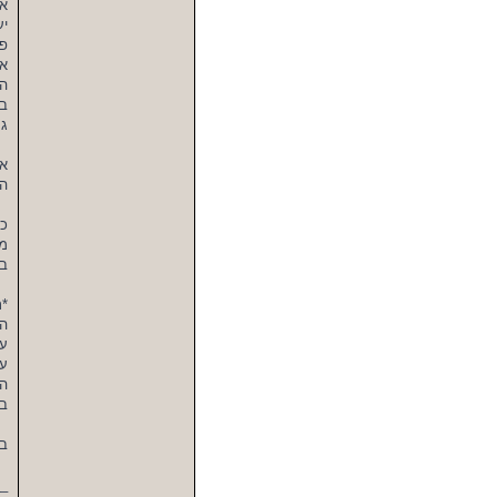
אם
פרימיום ב7-9 
א.
הש
ב.
ג.
אל
הא
כמ
מס
בב
עש
ענ
הא
בא
בר
_