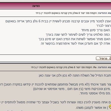
הודעה
שא ההודעה:
הקמת פס ייצור 6 גאלון מיץ קברנה בוואקום להכנת יין ביתי
ונין למכור מיץ ענבים קרבנה סבניון לעשית יין בבית 6 גלון בתוך אריזה בוואקום
צוני לברר
האם צריך סינון מיוחד
כמה סולפיט צריך לשים לשימור לחצי שנה בערך
האם מותר ואפשר לשתות את המיץ האם יש סיכון בכך
אודה לך אם תעדכן אותי לעוד איפורמציה בהקשר זה
שא ההודעה:
Re: הקמת פס ייצור 6 גאלון מיץ קברנה בוואקום להכנת יין ביתי
ובת המייל של השולח הוזנה לא נכון ולכן אני עונה כאן:
צור מוצר איכותי (לא מיץ מבושל ומחומצן שמתאים להכנת יין קידוש במקרה הטוב) דו
 אתה מעוניין להכין כמה עשרות ליטר בשביל עצמך כדי שתהיה מסוגל להתסיס יין ל
) אז אפשר לקמבן משהו.