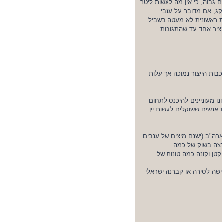
 גבוה, כי אין מה לעשות ליטר
 שקל לכל הפחות לצרכן כדי שתרוויח כשענבים עולים לך 4-5 שח\קג, אם מדובר על ענבי
בציר אחד עד שהתגובות
בות הייצור נמוכה אך עלות
ו מעוניינים להיכנס לתחום
 אנשים ששוקלים לעשות יין
ות ליבוא מוצר קיים מאירופה (איטליה בעיקר – Mosti mondial) או ארה"ב (ישנם מיצים של ענבים
 חברת Brehms). לפחות תעשה הרצה בשוק של כמה
טן וקונה כמה טונות של
ישה לסירה או קברנה ישראלי