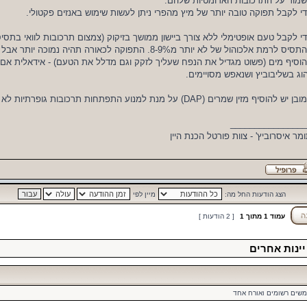
מור על התרכובות הארומטיות שלהם.
י לקבל תפוקה טובה יותר של מיץ מהפרי ניתן לעשות שימוש באנזים פקטולי.
להתסיס לרמת אלכוהול של לא יותר מ8-9%. התפוקה לכאורה תהיה נ
וסיף מים (פשוט מגדיל את הנפח שעליך לזקק וגם מדלל את הטעם) - אידאלית אם ני
וג בשליבוביץ ושנאפש מסויימים.
 יש להוסיף מזין שמרים (DAP) על מנת למנוע התפתחות תרכובות גופרתיות לא רצויות במהלך התסיסה.
________________
מר איסרוביץ' - צוות פורטל הכנת היין
הצג הודעות החל מה:
מיין לפי
עמוד
1
מתוך
1
[ 2 הודעות ]
יינות אחרים
משים רשומים ואורח אחד