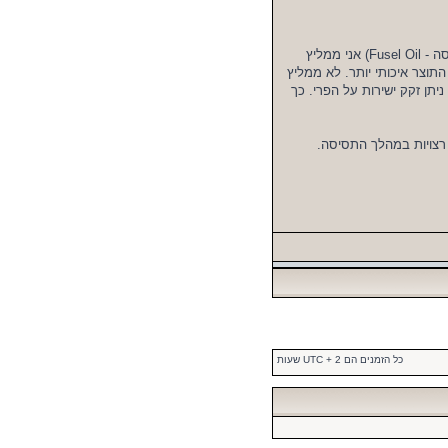
כדי לקבל טעם אופטימלי ללא צורך ביישון ממושך בזיקוק (צמצום תרכובות לוואי בתסיסה - Fusel Oil) אני ממליץ
מוכה יותר אבל התוצר איכותי יותר. לא ממליץ
תן זקק ישירות על הפרי. כך
כל הזמנים הם UTC + 2 שעות