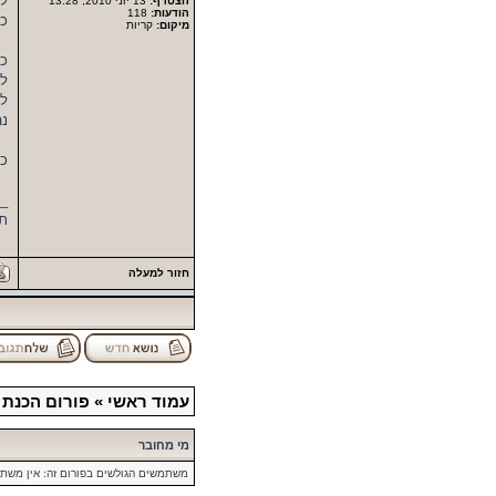
לש
הצטרף:
13 יוני 2010, 13:28
הודעות:
118
כד
מיקום:
קריות
לה
נה
כמובן
_
תו
חזור למעלה
עמוד ראשי
»
פורום הכנת 
מי מחובר
משתמשים הגולשים בפורום זה: אין משת