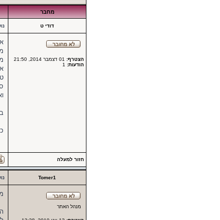
מחבר
דודי ט
נו
אנ
מה
מש
הצטרף:
01 דצמבר 2014, 21:50
הודעות:
1
אח
טמ
סו
וא
בפ
כמ
חזור למעלה
Tomer1
נו
מת
מנהל האתר