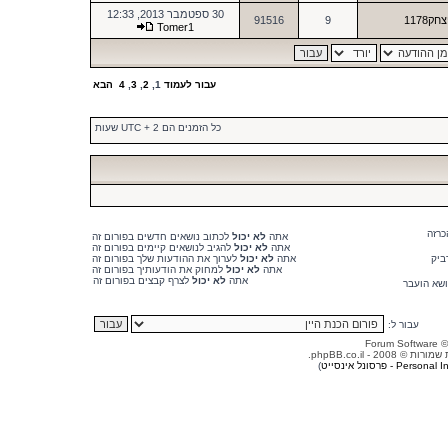
30 ספטמבר 2013, 12:33
צחק1178
9
91516
Tomer1
עבור לעמוד
1
,
2
,
3
,
4
הבא
כל הזמנים הם UTC + 2 שעות
כרזה
אתה
לא יכול
לכתוב נושאים חדשים בפורום זה
אתה
לא יכול
להגיב לנושאים קיימים בפורום זה
ביק
אתה
לא יכול
לערוך את ההודעות שלך בפורום זה
אתה
לא יכול
למחוק את הודעותיך בפורום זה
אתה
לא יכול
לצרף קבצים בפורום זה
ושא הועבר
עבור ל:
© 2008 - phpBB.co.il.
Person - פרסונל אינסייט
)