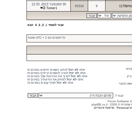
30 ספטמבר 2013, 12:33
צחק1178
9
91516
Tomer1
עבור לעמוד
1
,
2
,
3
,
4
הבא
כל הזמנים הם UTC + 2 שעות
כרזה
אתה
לא יכול
לכתוב נושאים חדשים בפורום זה
אתה
לא יכול
להגיב לנושאים קיימים בפורום זה
ביק
אתה
לא יכול
לערוך את ההודעות שלך בפורום זה
אתה
לא יכול
למחוק את הודעותיך בפורום זה
אתה
לא יכול
לצרף קבצים בפורום זה
ושא הועבר
עבור ל:
© 2008 - phpBB.co.il.
Person - פרסונל אינסייט
)