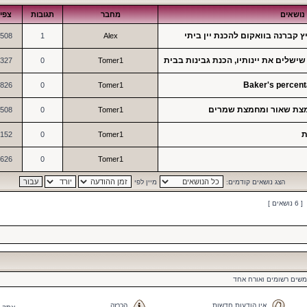
נושאים
מחבר
תגובות
צפי
508
1
Alex
שלים את יינותיו, הכנת גבינות בבית
327
0
Tomer1
826
0
Tomer1
חמצת שאור ומחמצת שמרים
508
0
Tomer1
ת
152
0
Tomer1
626
0
Tomer1
הצג נושאים קודמים:
מיין לפי
[ 6 נושאים ]
משים רשומים ואורח אחד
אין הודעות חדשות
הכרזה