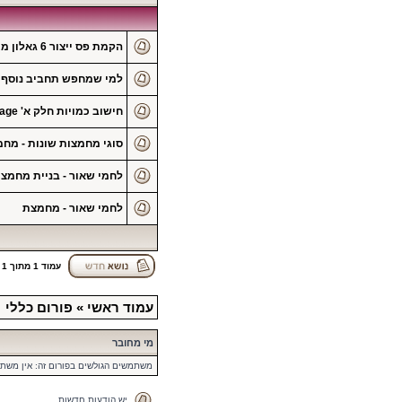
הקמת פס ייצור 6 גאלון מיץ קברנה בוואקום להכנת יין ביתי
למי שמחפש תחביב נוסף שי
חישוב כמויות חלק א' Baker's percentage
סוגי מחמצות שונות - מ
לחמי שאור - בניית מחמצ
לחמי שאור - מחמצת
עמוד
1
מתוך
1
עמוד ראשי
»
פורום כללי
מי מחובר
משתמשים הגולשים בפורום זה: אין משת
יש הודעות חדשות