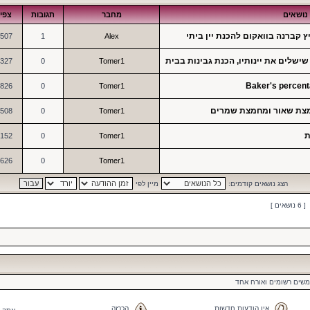
נושאים
מחבר
תגובות
צפי
507
1
Alex
שלים את יינותיו, הכנת גבינות בבית
327
0
Tomer1
826
0
Tomer1
חמצת שאור ומחמצת שמרים
508
0
Tomer1
ת
152
0
Tomer1
626
0
Tomer1
הצג נושאים קודמים:
מיין לפי
[ 6 נושאים ]
משים רשומים ואורח אחד
אין הודעות חדשות
הכרזה