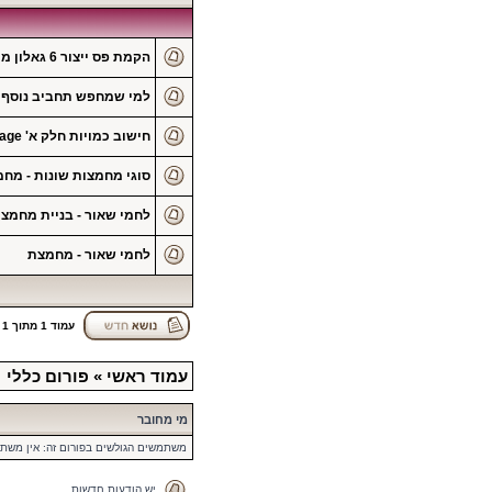
הקמת פס ייצור 6 גאלון מיץ קברנה בוואקום להכנת יין ביתי
למי שמחפש תחביב נוסף שי
חישוב כמויות חלק א' Baker's percentage
סוגי מחמצות שונות - מ
לחמי שאור - בניית מחמצ
לחמי שאור - מחמצת
עמוד
1
מתוך
1
עמוד ראשי
»
פורום כללי
מי מחובר
משתמשים הגולשים בפורום זה: אין משת
יש הודעות חדשות