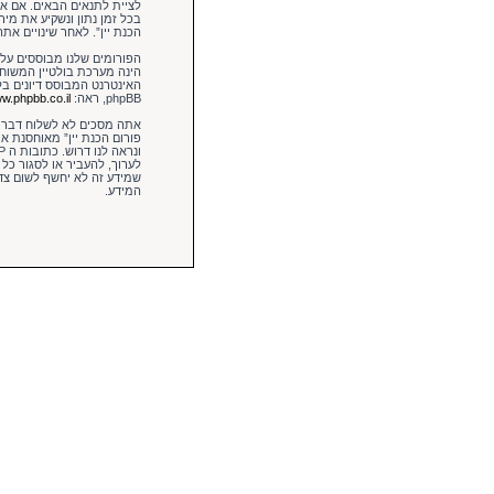
לציית לתנאים הבאים. אם אינ
בכל זמן נתון ונשקיע את מיר
הכנת יין”. לאחר שינויים את
הינה מערכת בולטיין המשו
phpBB, ראה:
w.phpbb.co.il/
אתה מסכים לא לשלוח דברים 
פורום הכנת יין” מאוחסנת א
לערוך, להעביר או לסגור כל
המידע.