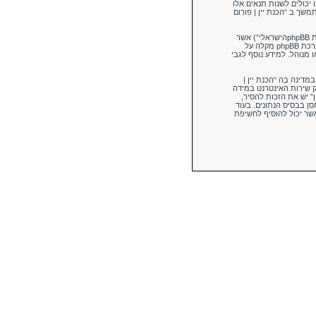
 יכולים לשנות תנאים אלו
משך ב “הכנת יין | פורום
הפורומים שלנו מבוססים על phpBB (להלן “הם”, “אותם”, “שלהם”, “מערכת phpBB”, “www.phpbb.co.il”, “קבוצת phpBB”, “צוות phpBBהישראלי”) אשר
. מערכת phpBB מקלה על
מורשה ו/או מנוהל. למידע נוסף לגבי
מדינה בה “הכנת יין |
ק שירות האינטרנט במידה
נת יין” יש את הזכות להסיר,
ן בבסיס הנתונים. בעוד
 phpBB ישאו באחריות לכל נסיון פריצה אשר יכול להוסיף לחשיפת