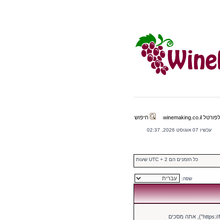
winemaking.co.il
חיפוש
עכשיו 07 אוגוסט 2026, 02:37
כל הזמנים הם UTC + 2 שעות
שפה:
בעת הגישה אל “הכנת יין | פורום הכנת יין” (להלן “אנחנו”, “אותנו”, “שלנו”, “הכנת יין | פורום הכנת יין”, “https://forum.winemaking.co.il”), אתה מסכים