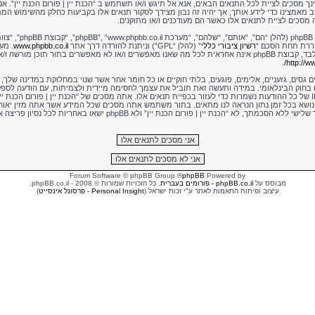
ך מסכים לציית לכל התנאים הבאים, אנא אל תיגש ו/או תשתמש ב “הכנת יין | פורום הכנת יין”. אנו
ב מאמצינו כדי לידע אותך, אך יהיה זה נבון מצידך לסקור תנאים אלו בקביעות כחלק מהשימוש המת
ה מסכים לציית לתנאים אלו כאשר הם מעודכנים ו/או מתוקנים.
חררת תחת הסכם “
רשיון ציבורי כללי
” (להלן “GPL”) וניתנת להורדה דרך אתר
www.phpbb.co.il
האינטרנט המבוסס דיונים בלבד, קבוצת phpBB אינה אחראית לכל מה שאנו מאפשרים ו/או לא מאפשרים בתור תוכן 
.
http://ww
גסים, גזעניים, אלימים, פוגעים, בלתי חוקיים או כל חומר אחר אשר שנוי במחלוקת במדינה שלך, ב
ו בחוק הבינלאומי. במידה ותעשה זאת תוביל את עצמך לחסימה מיידית ולצמיתות, עם הודעה לספ
ונראה לנו דרוש. כתובות ה IP של כל ההודעות נשמרות כדי לעזור בכפיית תנאים אלו. אתה מסכים של “הכנת יין | פורום הכ
 נושא בכל זמן נתון הנראה לנו מתאים. בתור משתמש אתה מסכים שכל המידע אשר אתה מזין יאוחס
שמידע זה לא יחשף לשום צד שלישי ללא הסכמתך, לא “הכנת יין | פורום הכנת יין” ולא
® Forum Software © phpBB Group
phpBB
Powered by
מבוסס על
phpBB.co.il - פורומים בעברית
. כל הזכויות שמורות © 2008 - phpBB.co.il.
עיצוב ופיתוח התאמות לאתר ע"י זכות ישראל (
Personal Insight - פרסונל אינסייט
)