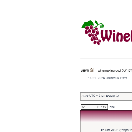
winemaking.co.il
חיפוש
עכשיו 06 אוגוסט 2026, 18:21
כל הזמנים הם UTC + 2 שעות
שפה:
בעת הגישה אל “הכנת יין | פורום הכנת יין” (להלן “אנחנו”, “אותנו”, “שלנו”, “הכנת יין | פורום הכנת יין”, “https://forum.winemaking.co.il”), אתה מסכים