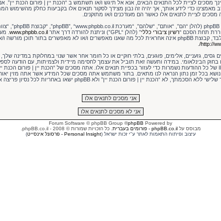
ך מסכים לציית לכל התנאים הבאים, אנא אל תיגש ו/או תשתמש ב “הכנת יין | פורום הכנת יין”. אנו
ב מאמצינו כדי לידע אותך, אך יהיה זה נבון מצידך לסקור תנאים אלו בקביעות כחלק מהשימוש המת
ה מסכים לציית לתנאים אלו כאשר הם מעודכנים ו/או מתוקנים.
חררת תחת הסכם “
רשיון ציבורי כללי
” (להלן “GPL”) וניתנת להורדה דרך אתר
www.phpbb.co.il
האינטרנט המבוסס דיונים בלבד, קבוצת phpBB אינה אחראית לכל מה שאנו מאפשרים ו/או לא מאפשרים בתור תוכן 
.
http://ww
גסים, גזעניים, אלימים, פוגעים, בלתי חוקיים או כל חומר אחר אשר שנוי במחלוקת במדינה שלך, ב
ו בחוק הבינלאומי. במידה ותעשה זאת תוביל את עצמך לחסימה מיידית ולצמיתות, עם הודעה לספ
ונראה לנו דרוש. כתובות ה IP של כל ההודעות נשמרות כדי לעזור בכפיית תנאים אלו. אתה מסכים של “הכנת יין | פורום הכ
 נושא בכל זמן נתון הנראה לנו מתאים. בתור משתמש אתה מסכים שכל המידע אשר אתה מזין יאוחס
שמידע זה לא יחשף לשום צד שלישי ללא הסכמתך, לא “הכנת יין | פורום הכנת יין” ולא
® Forum Software © phpBB Group
phpBB
Powered by
מבוסס על
phpBB.co.il - פורומים בעברית
. כל הזכויות שמורות © 2008 - phpBB.co.il.
עיצוב ופיתוח התאמות לאתר ע"י זכות ישראל (
Personal Insight - פרסונל אינסייט
)