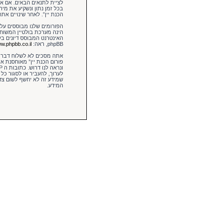
לציית לתנאים הבאים. אם אינ
בכל זמן נתון ונשקיע את מיר
הכנת יין”. לאחר שינויים את
הינה מערכת בולטיין המשו
phpBB, ראה:
w.phpbb.co.il/
אתה מסכים לא לשלוח דברים 
פורום הכנת יין” מאוחסנת א
לערוך, להעביר או לסגור כל
המידע.