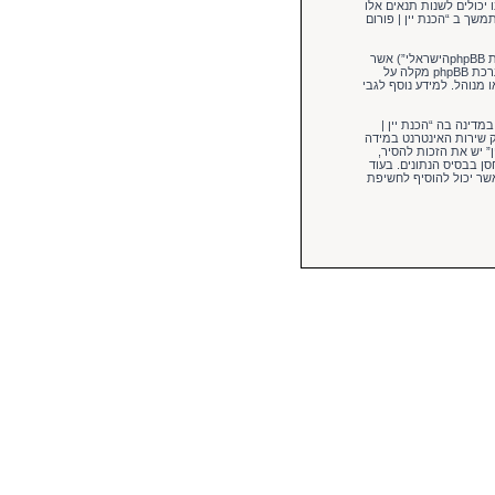
 יכולים לשנות תנאים אלו
משך ב “הכנת יין | פורום
הפורומים שלנו מבוססים על phpBB (להלן “הם”, “אותם”, “שלהם”, “מערכת phpBB”, “www.phpbb.co.il”, “קבוצת phpBB”, “צוות phpBBהישראלי”) אשר
. מערכת phpBB מקלה על
מורשה ו/או מנוהל. למידע נוסף לגבי
מדינה בה “הכנת יין |
ק שירות האינטרנט במידה
נת יין” יש את הזכות להסיר,
ן בבסיס הנתונים. בעוד
 phpBB ישאו באחריות לכל נסיון פריצה אשר יכול להוסיף לחשיפת