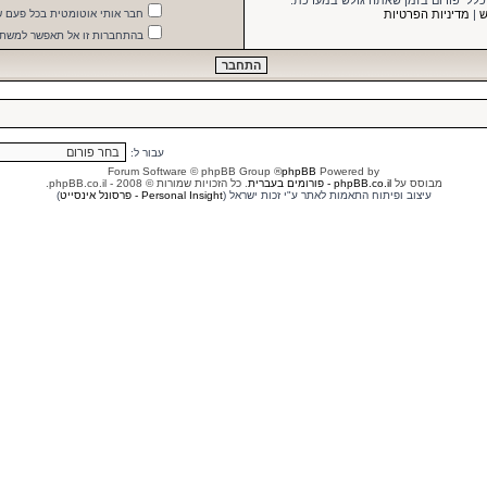
 כללי פורום בזמן שאתה גולש במערכת.
ש
|
מדיניות הפרטיות
חבר אותי אוטומטית בכל פעם 
בהתחברות זו אל תאפשר למשתמ
עבור ל:
® Forum Software © phpBB Group
phpBB
Powered by
מבוסס על
phpBB.co.il - פורומים בעברית
. כל הזכויות שמורות © 2008 - phpBB.co.il.
עיצוב ופיתוח התאמות לאתר ע"י זכות ישראל (
Personal Insight - פרסונל אינסייט
)