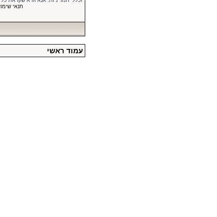
וכללי המדיניות. אנא וודא שקראת כל
תנאי שימו
עמוד ראשי