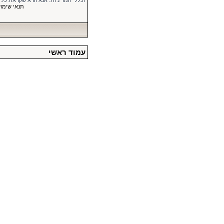
וכללי המדיניות. אנא וודא שקראת כל
תנאי שימו
עמוד ראשי