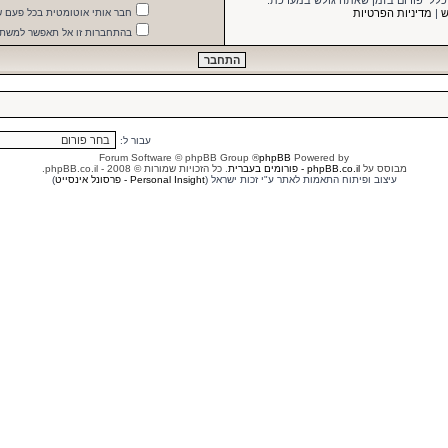
 כללי פורום בזמן שאתה גולש במערכת.
ש
|
מדיניות הפרטיות
חבר אותי אוטומטית בכל פעם 
בהתחברות זו אל תאפשר למשתמ
עבור ל:
® Forum Software © phpBB Group
phpBB
Powered by
מבוסס על
phpBB.co.il - פורומים בעברית
. כל הזכויות שמורות © 2008 - phpBB.co.il.
עיצוב ופיתוח התאמות לאתר ע"י זכות ישראל (
Personal Insight - פרסונל אינסייט
)