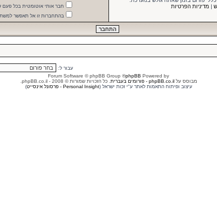
 כללי פורום בזמן שאתה גולש במערכת.
ש
|
מדיניות הפרטיות
חבר אותי אוטומטית בכל פעם 
בהתחברות זו אל תאפשר למשתמ
עבור ל:
® Forum Software © phpBB Group
phpBB
Powered by
מבוסס על
phpBB.co.il - פורומים בעברית
. כל הזכויות שמורות © 2008 - phpBB.co.il.
עיצוב ופיתוח התאמות לאתר ע"י זכות ישראל (
Personal Insight - פרסונל אינסייט
)