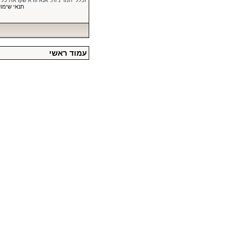
וכללי המדיניות. אנא וודא שקראת כל
תנאי שימו
עמוד ראשי