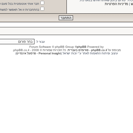
 כללי פורום בזמן שאתה גולש במערכת.
ש
|
מדיניות הפרטיות
חבר אותי אוטומטית בכל פעם 
בהתחברות זו אל תאפשר למשתמ
עבור ל:
® Forum Software © phpBB Group
phpBB
Powered by
מבוסס על
phpBB.co.il - פורומים בעברית
. כל הזכויות שמורות © 2008 - phpBB.co.il.
עיצוב ופיתוח התאמות לאתר ע"י זכות ישראל (
Personal Insight - פרסונל אינסייט
)