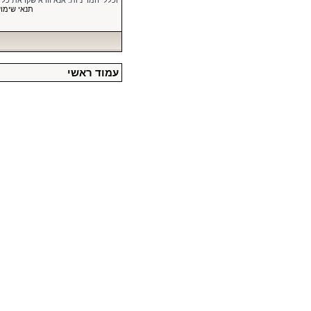
וכללי המדיניות. אנא וודא שקראת כל
תנאי שימו
עמוד ראשי