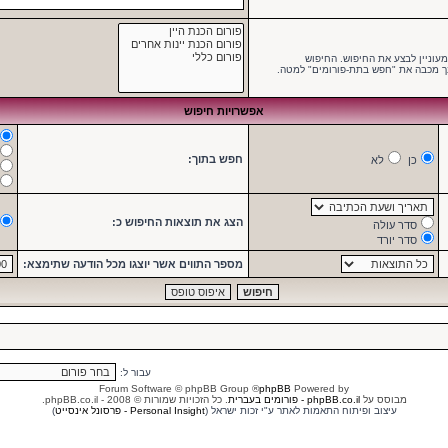
עוניין לבצע את החיפוש. החיפוש
ך מכבה את "חפש בתת-פורומים" למטה.
אפשרויות חיפוש
חפש בתוך:
כן
לא
הצג את תוצאות החיפוש כ:
סדר עולה
סדר יורד
מספר התווים אשר יוצגו מכל הודעה שתימצא:
עבור ל:
® Forum Software © phpBB Group
phpBB
Powered by
מבוסס על
phpBB.co.il - פורומים בעברית
. כל הזכויות שמורות © 2008 - phpBB.co.il.
עיצוב ופיתוח התאמות לאתר ע"י זכות ישראל (
Personal Insight - פרסונל אינסייט
)