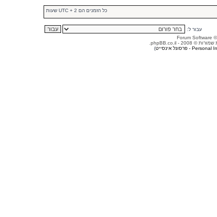
כל הזמנים הם UTC + 2 שעות
עבור ל:
© 2008 - phpBB.co.il.
Person - פרסונל אינסייט
)