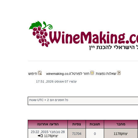
שאלות נפוצות
חזור לפורטל winemaking.co.il
חיפוש
עכשיו 07 אוגוסט 2026, 17:51
כל הזמנים הם UTC + 2 שעות
מחבר
תגובות
צפיות
הודעה אחרונה
28 נובמבר 2015, 23:22
יצחק1178
0
71704
יצחק1178