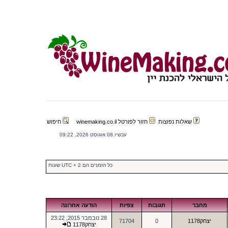
שאלות נפוצות
חזור לפורטל winemaking.co.il
חיפוש
עכשיו 08 אוגוסט 2026, 09:22
כל הזמנים הם UTC + 2 שעות
מחבר
תגובות
צפיות
הודעה אחרונה
28 נובמבר 2015, 23:22
יצחק1178
0
71704
יצחק1178