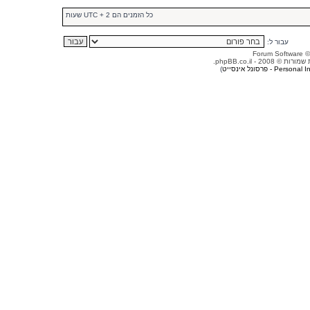
כל הזמנים הם UTC + 2 שעות
עבור ל:
© 2008 - phpBB.co.il.
Person - פרסונל אינסייט
)