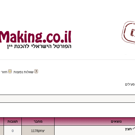
שאלות נפוצות
חזור לפורטל 
פעילים
נושאים
מחבר
תגובות
י חצץ
יצחק1178
0