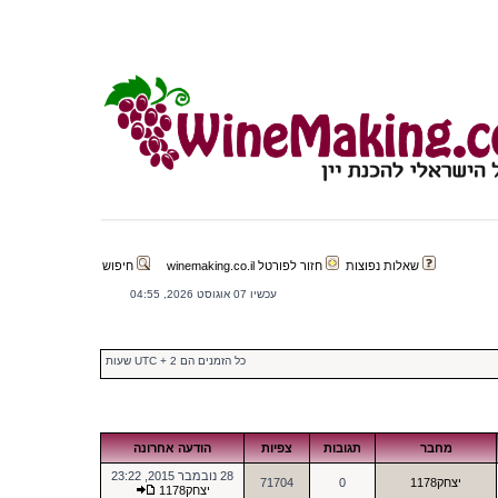
שאלות נפוצות
חזור לפורטל winemaking.co.il
חיפוש
עכשיו 07 אוגוסט 2026, 04:55
כל הזמנים הם UTC + 2 שעות
מחבר
תגובות
צפיות
הודעה אחרונה
28 נובמבר 2015, 23:22
יצחק1178
0
71704
יצחק1178