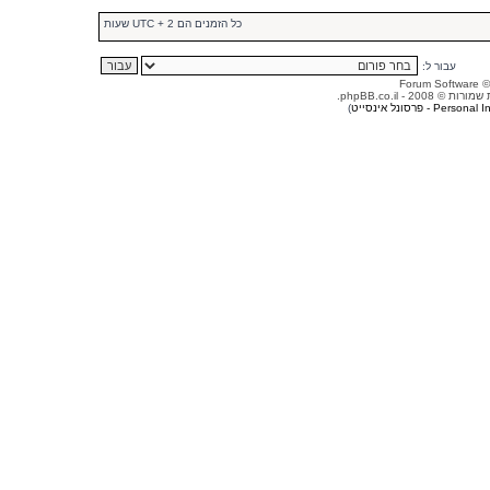
כל הזמנים הם UTC + 2 שעות
עבור ל:
© 2008 - phpBB.co.il.
Person - פרסונל אינסייט
)