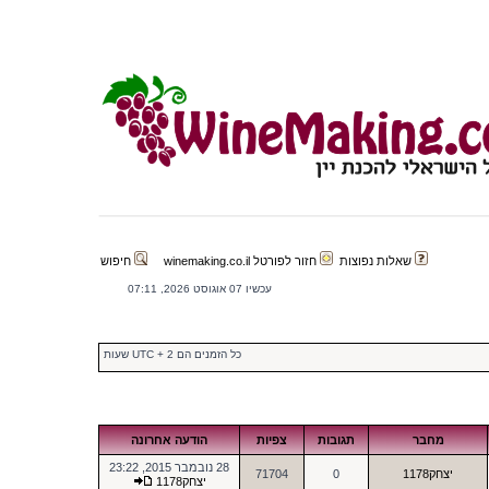
שאלות נפוצות
חזור לפורטל winemaking.co.il
חיפוש
עכשיו 07 אוגוסט 2026, 07:11
כל הזמנים הם UTC + 2 שעות
מחבר
תגובות
צפיות
הודעה אחרונה
28 נובמבר 2015, 23:22
יצחק1178
0
71704
יצחק1178