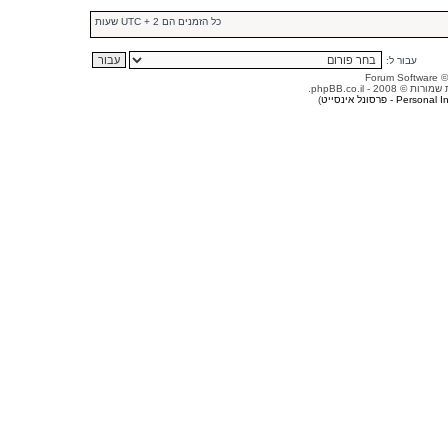
כל הזמנים הם UTC + 2 שעות
עבור ל:
© 2008 - phpBB.co.il.
Person - פרסונל אינסייט
)