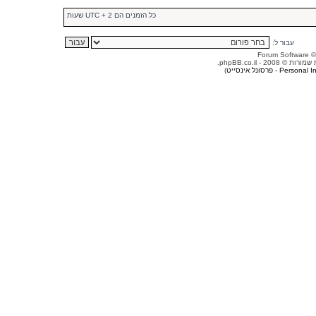
כל הזמנים הם UTC + 2 שעות
עבור ל:
© 2008 - phpBB.co.il.
Person - פרסונל אינסייט
)