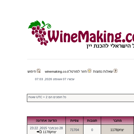
שאלות נפוצות
חזור לפורטל winemaking.co.il
חיפוש
עכשיו 07 אוגוסט 2026, 07:03
כל הזמנים הם UTC + 2 שעות
מחבר
תגובות
צפיות
הודעה אחרונה
28 נובמבר 2015, 23:22
יצחק1178
0
71704
יצחק1178