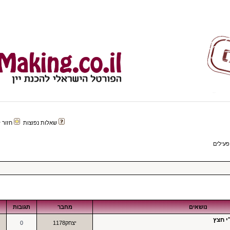
שאלות נפוצות
חזור לפורטל 
פעילים
נושאים
מחבר
תגובות
י חצץ
יצחק1178
0