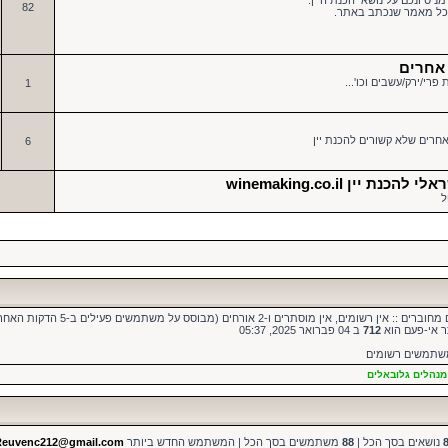
ניסיונכם על נושאי הכנת היין.
82
 לכל מאמר שנכתב באתר.
 אחרים
פרי/ירק/עשבים וכו'...
1
חרים שלא קשורים להכנת יין
6
 יין winemaking.co.il
ל
ן רשומים, אין מוסתרים ו-2 אורחים (מבוסס על משתמשים פעילים ב-5 הדקות האחרונות)
ר אי-פעם הוא
712
ב 04 פברואר 2025, 05:37
משתמשים רשומים
מנהלים גלובאלים
נושאים בסך הכל |
88
משתמשים בסך הכל | המשתמש החדש ביותר
Reuvenc212@gmail.com