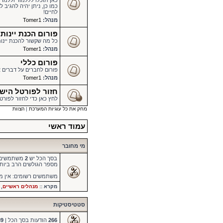
כאן תוכלו לללמוד וללמד מ
כמו כן, ניתן יהיה להגיב
לחיים!
מנהל:
Tomer1
פורום הכנת יינות
כל מה שקשור להכנת יינות 
מנהל:
Tomer1
פורום כללי
פורום לחברים על דברים א
מנהל:
Tomer1
חזור לפורטל הישראלי להכנת
לחץ כאן כדי לחזור לפורט
מחק את כל עוגיות המערכת
|
הצוות
עמוד ראשי
מי מחובר
בסך הכל יש
2
משתמשים מחוברים :: אי
מספר הגולשים הרב ביות
משתמשים רשומים: אין 
מקרא ::
מנהלים ראשיים
,
סטטיסטיקות
266
הודעות בסך הכל |
89