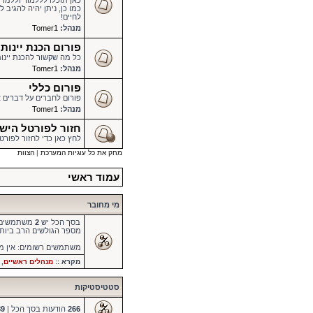
כאן תוכלו לללמוד וללמד מ
כמו כן, ניתן יהיה להגיב
לחיים!
מנהל:
Tomer1
פורום הכנת יינות
כל מה שקשור להכנת יינות 
מנהל:
Tomer1
פורום כללי
פורום לחברים על דברים א
מנהל:
Tomer1
חזור לפורטל הישראלי להכנת
לחץ כאן כדי לחזור לפורט
מחק את כל עוגיות המערכת
|
הצוות
עמוד ראשי
מי מחובר
בסך הכל יש
2
משתמשים מחוברים :: אי
מספר הגולשים הרב ביות
משתמשים רשומים: אין 
מקרא ::
מנהלים ראשיים
,
סטטיסטיקות
266
הודעות בסך הכל |
89