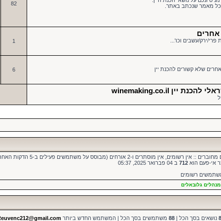
ניסיונכם על נושאי הכנת היין.
82
 לכל מאמר שנכתב באתר.
 אחרים
פרי/ירק/עשבים וכו'...
1
חרים שלא קשורים להכנת יין
6
 יין winemaking.co.il
ל
ן רשומים, אין מוסתרים ו-2 אורחים (מבוסס על משתמשים פעילים ב-5 הדקות האחרונות)
ר אי-פעם הוא
712
ב 04 פברואר 2025, 05:37
משתמשים רשומים
מנהלים גלובאלים
נושאים בסך הכל |
88
משתמשים בסך הכל | המשתמש החדש ביותר
Reuvenc212@gmail.com