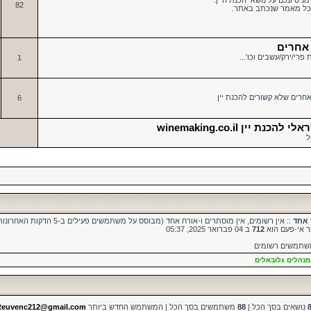
ניסיונכם על נושאי הכנת היין.
82
 לכל מאמר שנכתב באתר.
 אחרים
פרי/ירק/עשבים וכו'...
1
חרים שלא קשורים להכנת יין
6
 יין winemaking.co.il
ל
אחד
:: אין רשומים, אין מוסתרים ו-אורח אחד (מבוסס על משתמשים פעילים ב-5 הדקות האחרונות)
ר אי-פעם הוא
712
ב 04 פברואר 2025, 05:37
משתמשים רשומים
מנהלים גלובאלים
נושאים בסך הכל |
88
משתמשים בסך הכל | המשתמש החדש ביותר
Reuvenc212@gmail.com