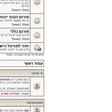
כאן תוכלו לללמוד וללמד מ
כמו כן, ניתן יהיה להגיב
לחיים!
מנהל:
Tomer1
פורום הכנת יינות
כל מה שקשור להכנת יינות 
מנהל:
Tomer1
פורום כללי
פורום לחברים על דברים א
מנהל:
Tomer1
חזור לפורטל הישראלי להכנת
לחץ כאן כדי לחזור לפורט
מחק את כל עוגיות המערכת
|
הצוות
עמוד ראשי
מי מחובר
כרגע מחובר רק
משתמש 
מספר הגולשים הרב ביות
משתמשים רשומים: אין 
מקרא ::
מנהלים ראשיים
,
סטטיסטיקות
266
הודעות בסך הכל |
89