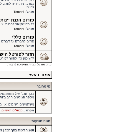
כאן תוכלו לללמוד וללמד מ
כמו כן, ניתן יהיה להגיב
לחיים!
מנהל:
Tomer1
פורום הכנת יינות
כל מה שקשור להכנת יינות 
מנהל:
Tomer1
פורום כללי
פורום לחברים על דברים א
מנהל:
Tomer1
חזור לפורטל הישראלי להכנת
לחץ כאן כדי לחזור לפורט
מחק את כל עוגיות המערכת
|
הצוות
עמוד ראשי
מי מחובר
בסך הכל יש
2
משתמשים מחוברים :: אי
מספר הגולשים הרב ביות
משתמשים רשומים: אין 
מקרא ::
מנהלים ראשיים
,
סטטיסטיקות
266
הודעות בסך הכל |
89