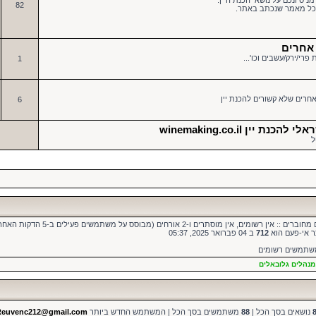
ניסיונכם על נושאי הכנת היין.
82
 לכל מאמר שנכתב באתר.
 אחרים
פרי/ירק/עשבים וכו'...
1
חרים שלא קשורים להכנת יין
6
 יין winemaking.co.il
ל
ן רשומים, אין מוסתרים ו-2 אורחים (מבוסס על משתמשים פעילים ב-5 הדקות האחרונות)
ר אי-פעם הוא
712
ב 04 פברואר 2025, 05:37
משתמשים רשומים
מנהלים גלובאלים
נושאים בסך הכל |
88
משתמשים בסך הכל | המשתמש החדש ביותר
Reuvenc212@gmail.com