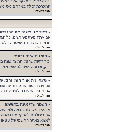
יכולה לאפשר מעקב אישי במערכ
המערכת יכולה במקרים מסוימים 
חזור למעלה
» כיצד אני משנה את ההגדרות
אם אתה משתמש רשום, כל הגדרו
הדף. מערכת זו תאפשר לך לשנות
חזור למעלה
» הזמנים אינם נכונים!
יכול להיות שהזמן המוצג שונה מ
יורק, וכדומה. שים לב ששינוי א
חזור למעלה
» שינתי את אזור הזמן והוא עד
אם אתה בטוח שהגדרת את אזור הזמ
את מנהל המערכת לטיפול בבעיה 
חזור למעלה
» השפה שלי אינה ברשימה!
מנהלי המערכת כנראה ולא העל
אם ביכולתם להתקין את השפה. 
למצוא באתר הרישמי של PHPBB (ראה קישור בתחתית הפורום).
חזור למעלה