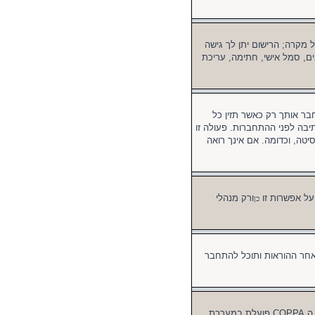
ל מקרה; הרישום יתן לך גישה
ים, סמל אישי, חתימה, עריכת
 אותך רק כאשר תזין כל
בה לפני ההתחברות. פעולה זו
טה, וכדומה. אם אינך רואה
על אפשרות זו
ורק מנהלי
כן
אחר ההוראות ותוכל להתחבר
ראשית, בדוק את שם המשתמש והסיסמה שהזנת. אם הם נכונים, אז כנראה ואת מהדברים הבאים קרה. אם מערכת ה COPPA פועלת במערכת