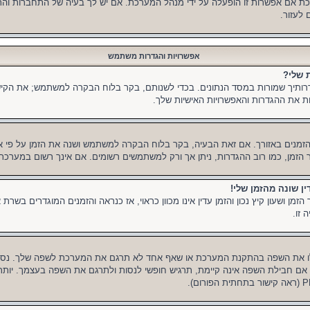
ת אם אפשרות זו הופעלה על ידי מנהל המערכת. אם יש לך בעיה של התחברות והת
לעזור.
אפשרויות והגדרות משתמש
 שלי?
תיך שמורות במסד הנתונים. בכדי לשנותם, בקר בלוח הבקרה למשתמש; את הקיש
 את ההגדרות והאפשרויות האישיות שלך.
הזמנים באזורך. אם זאת הבעיה, בקר בלוח הבקרה למשתמש ושנה את הזמן על פי אזורך
זור הזמן, כמו רוב ההגדרות, ניתן אך ורק למשתמשים רשומים. אם אינך רשום במערכת,
ין שונה מהזמן שלי!
ן ושעון קיץ נכון והזמן עדין אינו מכוון כראוי, אז כנראה והזמנים המוגדרים בשרת א
זו.
ו את השפה בהתקנת המערכת או שאף אחד לא תרגם את המערכת לשפה שלך. נסה
אם חבילת השפה אינה קיימת, תרגיש חופשי לנסות ולתרגם את השפה בעצמך. יותר 