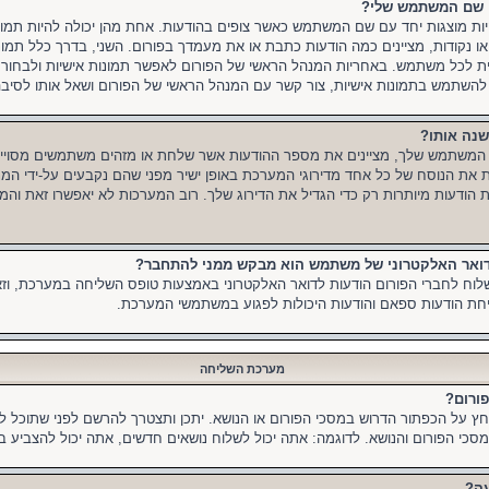
עם שם המשתמש שלי?
היות מוצגות יחד עם שם המשתמש כאשר צופים בהודעות. אחת מהן יכולה להיות תמו
או נקודות, מציינים כמה הודעות כתבת או את מעמדך בפורום. השני, בדרך כלל תמונ
שית לכל משתמש. באחריות המנהל הראשי של הפורום לאפשר תמונות אישיות ולבחו
כול להשתמש בתמונות אישיות, צור קשר עם המנהל הראשי של הפורום ושאל אותו לסיבה
שנה אותו?
 המשתמש שלך, מציינים את מספר ההודעות אשר שלחת או מזהים משתמשים מסויימ
שנות את הנוסח של כל אחד מדירוגי המערכת באופן ישיר מפני שהם נקבעים על-ידי ה
הודעות מיותרות רק כדי הגדיל את הדירוג שלך. רוב המערכות לא יאפשרו זאת והמנ
הדואר האלקטרוני של משתמש הוא מבקש ממני להתחבר?
לוח לחברי הפורום הודעות לדואר האלקטרוני באמצעות טופס השליחה במערכת, ו
יחת הודעות ספאם והודעות היכולות לפגוע במשתמשי המערכת.
מערכת השליחה
פורום?
חץ על הכפתור הדרוש במסכי הפורום או הנושא. יתכן ותצטרך להרשם לפני שתוכל 
כי הפורום והנושא. לדוגמה: אתה יכול לשלוח נושאים חדשים, אתה יכול להצביע בס
עה?