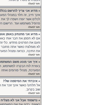
חזור למעלה
» מדוע אני צריך להרשם בכלל
אינך חייב, זה תלוי במנהלי המע
לכלים אשר יעזרו וישפרו לך את
פרופיל משתמש ועוד. הרישום הי
חזור למעלה
» מדוע אני מתנתק באופן אוט
אם לא תסמן את
חבר אותי באופ
פעם את הפרטים מחדש. כלי זה 
לא מומלצת כאשר אתה מחובר לפ
את התיבה, כנראה ומנהל המערכ
חזור למעלה
» איך אני מונע משם המשתמ
בעזרת לוח הבקרה למשתמש, ת
המערכת, מנהלי פורומים ואתה 
חזור למעלה
» איבדתי את הסיסמה שלי!
אל תלחץ! כאשר אינך זוכר את 
שוב בקרוב.
חזור למעלה
» נרשמתי אבל אני לא מצליח 