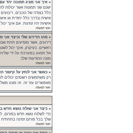
» איך אני מציג תמונה יחד 
ישנם שני תמונות אשר יכולות ל
כלל בצודה של כוכבים, ריבועים 
אישית ובדרך כלל יחודית או אי
אישיות יהיו זמינות. אם אינך י
חזור למעלה
» מהו הדירוג שלי וכיצד אני מ
דירוגים, אשר מופיעים תחת שם
ראשיים. כעיקרון, אינך יכול ל
אל תפגע במערכת על-ידי שליחת 
מונה ההודעות שלך.
חזור למעלה
» כאשר אני לוחץ על קישור 
רק משתמשים רשומים יכולים לש
מאפשרים עזר זה. זה מונע משל
חזור למעלה
» כיצד אני שולח נושא חדש ב
כדי לשלוח נושא חדש בפורום, ל
שלך בכל פורום זמינה בתחתית מס
חזור למעלה
» כיצד אני עורך או מוחק הוד