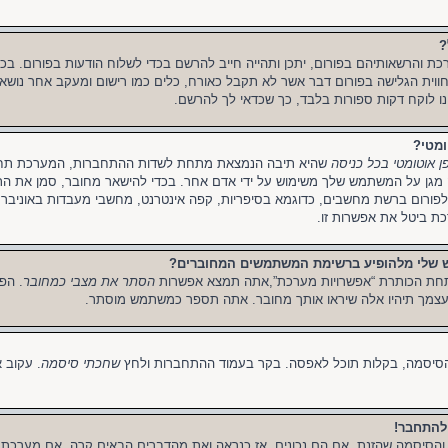
?
רכת והרשאותיהם בפורום, יתכן ותהייה חייב להרשם בכדי לשלוח הודעות בפורום. בכ
 חווית הגלישה בפורום דבר אשר לא תקבל כאורח, כלים כמו רישום ומעקב אחר נושא
נו לוקח דקות ספורות בלבד, כך שכדאי לך להרשם.
ומטי?
ן אוטומטי בכל כניסה
שהיא תיבה הנמצאת מתחת לשדות ההתחברות, המערכת תחבר
מגן על המשתמש שלך משימוש על ידי אדם אחר. בכדי להישאר מחובר, סמן את התי
ורום ברשת מחשבים, כדוגמא בסיפריות, קפה אינטרנט, מחשבי מעבדות באוניברסי
ת ביטל את אפשרות זו.
ש שלי מלהופיע ברשימת המשתמשים המחוברים?
חת הכותרת “אפשרויות מערכת”,אתה תמצא אפשרות
הסתר את מצבי כמחובר
. הפ
עצמך תיהיו אלה שיראו אותך מחובר. אתה תספר כמשתמש מוסתר.
הסיסמה, בקלות תוכל לאפסה. בקר בעמוד ההתחברות ולחץ
שחכתי סיסמה
. עקוב 
להתחבר!