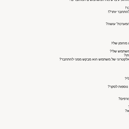
ר!
התחבר יותר?!
המערכת” עושה?
 מהזמן שלי!
המשתמש שלי?
תו?
האלקטרוני של משתמש הוא מבקש ממני להתחבר?
י?
 נוספות לסקר?
ורפים?
א?