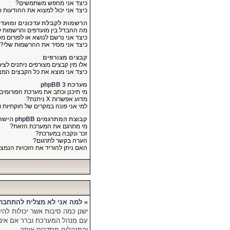
כיצד אני מחפש משתמשים?
כיצד אני יכול למצוא את ההודעות 
הרשמות לקבלת עדכונים ומועד
מה ההבדל בין מועדפים והרשמות ל
כיצד אני נרשם לנושא או לפורום מס
כיצד אני מסיר את ההרשמות שלי?
קבצים מצורפים
אלו מין קבצים מצורפים ניתנים לצי
כיצד אני מוצא את כל הקבצים המצ
מערכת phpBB 3
מי תיכנן וכתב את מערכת הפורומים
מדוע אפשרות X ניתנת?
למי אני פונה במקרים של חוקתיות 
קבוצת המתרגמים phpBB הישראלי
מי מתרגם את המערכת הזאת?
זכר ונקבה במערכת?
הערה בקשר לתרגום?
האם ניתן להוריד את הזכויות הנמ
» למה אני לא מצליח להתחבר
ישנן כמה סיבות אשר יכולות לה
עם מנהל המערכת וברר אם אינ
והמנהלים מסדרים אותה.