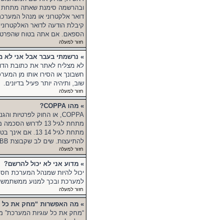
דואר אלקטרוני או מנהל המערכ
קיבלת הודעה לדואר האלקטרוני,
הספאם. אם אתה בטוח שהפרטים ש
חזור למעלה
» נרשמתי בעבר אבל אני לא מ
לא מצליח לאתר את כתובת הדוא
חשבונך או הסירו אותו מן המער
שוב, ותיהיה יותר פעיל בדיונים.
חזור למעלה
» מהו COPPA?
מתחת לגיל 13 לדרו
מתחת לגיל 14 3
להתיעצות. שים לב שקבוצת phpBB אינה יכולה לספק יעוץ חוקי ואינה נקודה ליצירת קשר לענייני חוק מכל סוג, ובפרט הרשום להלן.
חזור למעלה
» מדוע אני לא יכול להרשם?
למערכת ובכך למנוע ממשתמשים
חזור למעלה
» מה האפשרות “מחק את כל ע
“מחק את כל עוגיות המערכת” מו