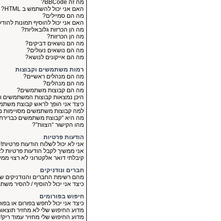
מה זה BBCode?
האם אני יכול להשתמש ב HTML?
מה הם סמיילים?
האם אני יכול להוסיף תמונות להוד
מה הן הכרזות גלובאליות?
מה הן הכרזות?
מה הם נושאים דביקים?
מה הם נושאים נעולים?
מה הם אייקונים לנושא?
רמות משתמשים וקבוצות
מה הם מנהלים ראשיים?
מה הם מנהלים?
מה הם קבוצות משתמשים?
היכן נמצאות קבוצות המשתמשים ו
כיצד אני הופך לראש קבוצת משתמ
למה קבוצות משתמשים מסויימות מו
מה היא “קבוצת משתמשים כברירת
מהו הקישור “הצוות”?
הודעות פרטיות
אני לא יכול לשלוח הודעות פרטיות!
אני ממשיך לקבל הודעות פרטיות לא 
קיבלתי דואר אלקטרוני לא רצוי מ
חברים ונודניקים
מהם רשימת החברים והנודניקים של
כיצד אני יכול להוסיף / להסיר מש
חיפוש בפורומים
כיצד אני יכול לחפש בפורום או בפו
מדוע החיפוש שלי לא מחזיר תוצאו
מדוע החיפוש שלי מחזיר עמוד ריק!