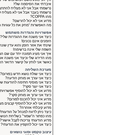
איבדתי את הסיסמה שלי!
נרשמתי אבל אני לא מצליח להתחב
נרשמתי בעבר אבל אני לא מצליח ל
מהו COPPA?
מדוע אני לא יכול להרשם?
מה האפשרות “מחק את כל עוגיות 
אפשרויות והגדרות משתמש
כיצד אני משנה את ההגדרות שלי?
הזמנים אינם נכונים!
שינתי את אזור הזמן והוא עדין שונה
השפה שלי אינה ברשימה!
איך אני מציג תמונה יחד עם שם 
מהו הדירוג שלי וכיצד אני משנה או
כאשר אני לוחץ על קישור הדואר 
מערכת השליחה
כיצד אני שולח נושא חדש בפורום?
כיצד אני עורך או מוחק הודעה?
כיצד אני מוסיף חתימה להודעות של
כיצד אני יוצר סקר?
מדוע אני לא יכול להוסיף אפשרויות
כיצד אני ערוך או מוחק סקר?
מדוע איני יכול להכנס לפורום?
מדוע אני לא יכול להוסיף קבצים מצ
מדוע קיבלתי אזהרה?
כיצד ניתן לדווח למנהל על הודעות?
מהו כפתור ה“שמור” בשליחת הנוש
מדוע הודעותי צריכות לקבל אישור?
כיצד אני יכול להקפיץ את הודעתי?
עיצוב טקסט וסוגי נושאים