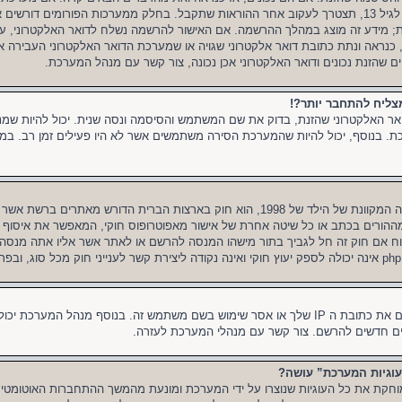
ובהרשמה סימנת שאתה מתחת לגיל 13, תצטרך לעקוב אחר ההוראות שתקבל. בחלק ממערכות הפורומים 
ת; מידע זה מוצג במהלך ההרשמה. אם האישור להרשמה נשלח לדואר האלקטרוני, ע
 כנראה ונתת כתובת דואר אלקטרוני שגויה או שמערכת הדואר האלקטרוני העבירה את
הזנת נכונים ודואר האלקטרוני אכן נכונה, צור קשר עם מנהל המערכת.
צליח להתחבר יותר?!
ר האלקטרוני שהזנת, בדוק את שם המשתמש והסיסמה ונסה שנית. יכול להיות שמנ
כת. בנוסף, יכול להיות שהמערכת הסירה משתמשים אשר לא היו פעילים זמן רב. במ
COPPA, או החוק לפרטיות והגנה המקוונת של הילד של 1998, הוא חוק בארצות הברית הדורש
ש הסכמה מההורים בכתב או כל שיטה אחרת של אישור מאפוטרופוס חוקי, המאפשר את איסוף 
1. אם אינך בטוח אם חוק זה חל לגביך בתור מישהו המנסה להרשם או לאתר אשר אליו אתה מנ
יכול להיות שמנהל המערכת חסם את כתובת ה IP שלך או אסר שימוש בשם משתמש זה. בנוסף מנהל
 חדשים להרשם. צור קשר עם מנהלי המערכת לעזרה.
וגיות המערכת” עושה?
חקת את כל העוגיות שנוצרו על ידי המערכת ומונעת מהמשך ההתחברות האוטומטית 