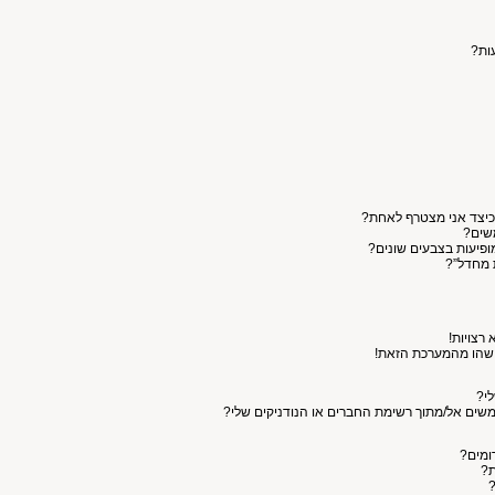
עות?
כיצד אני מצטרף לאחת?
שים?
פיעות בצבעים שונים?
 מחדל”?
רצויות!
מישהו מהמערכת הזאת!
י?
תמשים אל/מתוך רשימת החברים או הנודניקים שלי?
רומים?
ת?
?