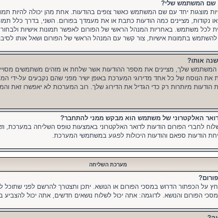
עם שם המשתמש שלי?
היות מוצגות יחד עם שם המשתמש כאשר צופים בהודעות. אחת מהן יכולה להיות תמו
או נקודות, מציינים כמה הודעות כתבת או את מעמדך בפורום. השני, בדרך כלל תמונ
שית לכל משתמש. באחריות המנהל הראשי של הפורום לאפשר תמונות אישיות ולבחו
כול להשתמש בתמונות אישיות, צור קשר עם המנהל הראשי של הפורום ושאל אותו לסיבה
שנה אותו?
 המשתמש שלך, מציינים את מספר ההודעות אשר שלחת או מזהים משתמשים מסויימ
שנות את הנוסח של כל אחד מדירוגי המערכת באופן ישיר מפני שהם נקבעים על-ידי ה
הודעות מיותרות רק כדי הגדיל את הדירוג שלך. רוב המערכות לא יאפשרו זאת והמנ
הדואר האלקטרוני של משתמש הוא מבקש ממני להתחבר?
לוח לחברי הפורום הודעות לדואר האלקטרוני באמצעות טופס השליחה במערכת, ו
יחת הודעות ספאם והודעות היכולות לפגוע במשתמשי המערכת.
מערכת השליחה
פורום?
חץ על הכפתור הדרוש במסכי הפורום או הנושא. יתכן ותצטרך להרשם לפני שתוכל 
כי הפורום והנושא. לדוגמה: אתה יכול לשלוח נושאים חדשים, אתה יכול להצביע בס
עה?