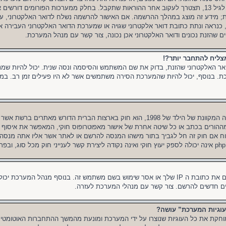
ובהרשמה סימנת שאתה מתחת לגיל 13, תצטרך לעקוב אחר ההוראות שתקבל. בחלק ממערכות הפורומים 
ת; מידע זה מוצג במהלך ההרשמה. אם האישור להרשמה נשלח לדואר האלקטרוני, ע
 כנראה ונתת כתובת דואר אלקטרוני שגויה או שמערכת הדואר האלקטרוני העבירה את
הזנת נכונים ודואר האלקטרוני אכן נכונה, צור קשר עם מנהל המערכת.
צליח להתחבר יותר?!
ר האלקטרוני שהזנת, בדוק את שם המשתמש והסיסמה ונסה שנית. יכול להיות שמנ
כת. בנוסף, יכול להיות שהמערכת הסירה משתמשים אשר לא היו פעילים זמן רב. במ
COPPA, או החוק לפרטיות והגנה המקוונת של הילד של 1998, הוא חוק בארצות הברית הדורש
ש הסכמה מההורים בכתב או כל שיטה אחרת של אישור מאפוטרופוס חוקי, המאפשר את איסוף 
1. אם אינך בטוח אם חוק זה חל לגביך בתור מישהו המנסה להרשם או לאתר אשר אליו אתה מנ
יכול להיות שמנהל המערכת חסם את כתובת ה IP שלך או אסר שימוש בשם משתמש זה. בנוסף מנהל
 חדשים להרשם. צור קשר עם מנהלי המערכת לעזרה.
וגיות המערכת” עושה?
חקת את כל העוגיות שנוצרו על ידי המערכת ומונעת מהמשך ההתחברות האוטומטית 