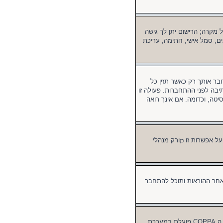
ל מקרה; הרישום יתן לך גישה
ים, סמל אישי, חתימה, עריכת
 אותך רק כאשר תזין כל
בה לפני ההתחברות. פעולה זו
טה, וכדומה. אם אינך רואה
על אפשרות זו
ורק מנהלי
כן
אחר ההוראות ותוכל להתחבר
ראשית, בדוק את שם המשתמש והסיסמה שהזנת. אם הם נכונים, אז כנראה ואת מהדברים הבאים קרה. אם מערכת ה COPPA פועלת במערכת