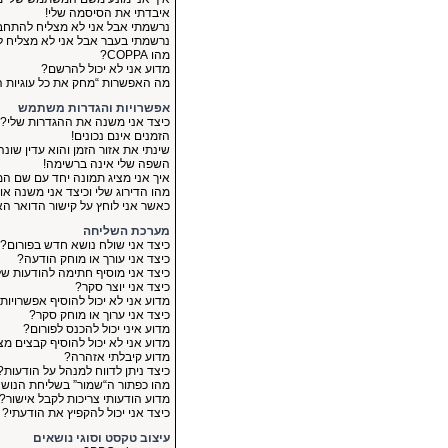
איבדתי את הסיסמה שלי!
נרשמתי אבל אני לא מצליח להתחב
נרשמתי בעבר אבל אני לא מצליח ל
מהו COPPA?
מדוע אני לא יכול להרשם?
מה האפשרות “מחק את כל עוגיות 
אפשרויות והגדרות משתמש
כיצד אני משנה את ההגדרות שלי?
הזמנים אינם נכונים!
שינתי את אזור הזמן והוא עדין שונה
השפה שלי אינה ברשימה!
איך אני מציג תמונה יחד עם שם 
מהו הדירוג שלי וכיצד אני משנה או
כאשר אני לוחץ על קישור הדואר 
מערכת השליחה
כיצד אני שולח נושא חדש בפורום?
כיצד אני עורך או מוחק הודעה?
כיצד אני מוסיף חתימה להודעות של
כיצד אני יוצר סקר?
מדוע אני לא יכול להוסיף אפשרויות
כיצד אני ערוך או מוחק סקר?
מדוע איני יכול להכנס לפורום?
מדוע אני לא יכול להוסיף קבצים מצ
מדוע קיבלתי אזהרה?
כיצד ניתן לדווח למנהל על הודעות?
מהו כפתור ה“שמור” בשליחת הנוש
מדוע הודעותי צריכות לקבל אישור?
כיצד אני יכול להקפיץ את הודעתי?
עיצוב טקסט וסוגי נושאים