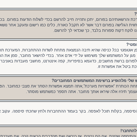
?
רכת והרשאותיהם בפורום, יתכן ותהייה חייב להרשם בכדי לשלוח הודעות בפורום. בכ
 חווית הגלישה בפורום דבר אשר לא תקבל כאורח, כלים כמו רישום ומעקב אחר נושא
נו לוקח דקות ספורות בלבד, כך שכדאי לך להרשם.
ומטי?
ן אוטומטי בכל כניסה
שהיא תיבה הנמצאת מתחת לשדות ההתחברות, המערכת תחבר
מגן על המשתמש שלך משימוש על ידי אדם אחר. בכדי להישאר מחובר, סמן את התי
ורום ברשת מחשבים, כדוגמא בסיפריות, קפה אינטרנט, מחשבי מעבדות באוניברסי
ת ביטל את אפשרות זו.
ש שלי מלהופיע ברשימת המשתמשים המחוברים?
חת הכותרת “אפשרויות מערכת”,אתה תמצא אפשרות
הסתר את מצבי כמחובר
. הפ
עצמך תיהיו אלה שיראו אותך מחובר. אתה תספר כמשתמש מוסתר.
הסיסמה, בקלות תוכל לאפסה. בקר בעמוד ההתחברות ולחץ
שחכתי סיסמה
. עקוב 
להתחבר!