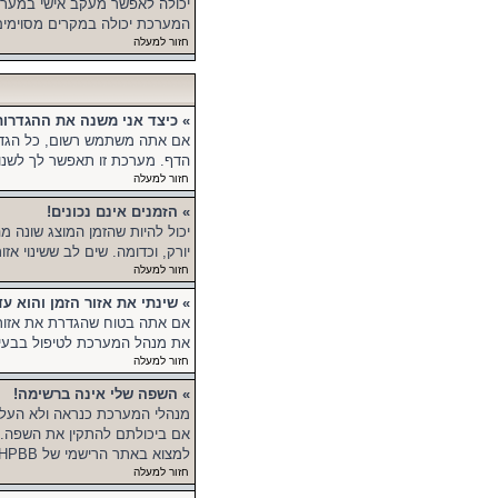
יכולה לאפשר מעקב אישי במערכ
המערכת יכולה במקרים מסוימים 
חזור למעלה
» כיצד אני משנה את ההגדרות
אם אתה משתמש רשום, כל הגדרו
הדף. מערכת זו תאפשר לך לשנות
חזור למעלה
» הזמנים אינם נכונים!
יכול להיות שהזמן המוצג שונה מ
יורק, וכדומה. שים לב ששינוי א
חזור למעלה
» שינתי את אזור הזמן והוא עד
אם אתה בטוח שהגדרת את אזור הזמ
את מנהל המערכת לטיפול בבעיה 
חזור למעלה
» השפה שלי אינה ברשימה!
מנהלי המערכת כנראה ולא העל
אם ביכולתם להתקין את השפה. 
למצוא באתר הרישמי של PHPBB (ראה קישור בתחתית הפורום).
חזור למעלה