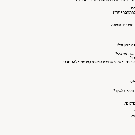
ר!
התחבר יותר?!
המערכת” עושה?
 מהזמן שלי!
המשתמש שלי?
תו?
האלקטרוני של משתמש הוא מבקש ממני להתחבר?
י?
 נוספות לסקר?
ורפים?
א?