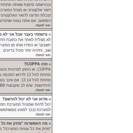
דואר אלקטרוני או מנהל המערכ
קיבלת הודעה לדואר האלקטרוני,
הספאם. אם אתה בטוח שהפרטים ש
חזור למעלה
» נרשמתי בעבר אבל אני לא מ
לא מצליח לאתר את כתובת הדוא
חשבונך או הסירו אותו מן המער
שוב, ותיהיה יותר פעיל בדיונים.
חזור למעלה
» מהו COPPA?
מתחת לגיל 13 לדרו
מתחת לגיל 14 3
להתיעצות. שים לב שקבוצת phpBB אינה יכולה לספק יעוץ חוקי ואינה נקודה ליצירת קשר לענייני חוק מכל סוג, ובפרט הרשום להלן.
חזור למעלה
» מדוע אני לא יכול להרשם?
למערכת ובכך למנוע ממשתמשים
חזור למעלה
» מה האפשרות “מחק את כל ע
“מחק את כל עוגיות המערכת” מו