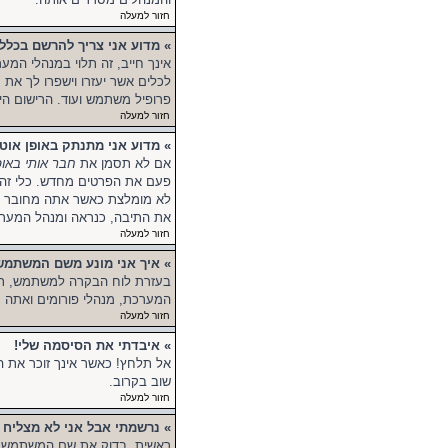
חזור למעלה
» מדוע אני צריך להרשם בכלל
אינך חייב, זה תלוי במנהלי המע
לכלים אשר יעזרו וישפרו לך את
פרופיל משתמש ועוד. הרישום הי
חזור למעלה
» מדוע אני מתנתק באופן אוט
אם לא תסמן את
חבר אותי באופ
פעם את הפרטים מחדש. כלי זה 
לא מומלצת כאשר אתה מחובר לפ
את התיבה, כנראה ומנהל המערכ
חזור למעלה
» איך אני מונע משם המשתמ
בעזרת לוח הבקרה למשתמש, ת
המערכת, מנהלי פורומים ואתה 
חזור למעלה
» איבדתי את הסיסמה שלי!
אל תלחץ! כאשר אינך זוכר את 
שוב בקרוב.
חזור למעלה
» נרשמתי אבל אני לא מצליח 