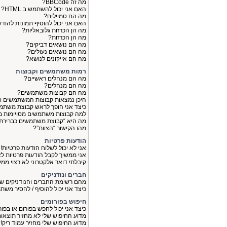
מה זה BBCode?
האם אני יכול להשתמש ב HTML?
מה הם סמיילים?
האם אני יכול להוסיף תמונות להוד
מה הן הכרזות גלובאליות?
מה הן הכרזות?
מה הם נושאים דביקים?
מה הם נושאים נעולים?
מה הם אייקונים לנושא?
רמות משתמשים וקבוצות
מה הם מנהלים ראשיים?
מה הם מנהלים?
מה הם קבוצות משתמשים?
היכן נמצאות קבוצות המשתמשים ו
כיצד אני הופך לראש קבוצת משתמ
למה קבוצות משתמשים מסויימות מו
מה היא “קבוצת משתמשים כברירת
מהו הקישור “הצוות”?
הודעות פרטיות
אני לא יכול לשלוח הודעות פרטיות!
אני ממשיך לקבל הודעות פרטיות לא 
קיבלתי דואר אלקטרוני לא רצוי מ
חברים ונודניקים
מהם רשימת החברים והנודניקים של
כיצד אני יכול להוסיף / להסיר מש
חיפוש בפורומים
כיצד אני יכול לחפש בפורום או בפו
מדוע החיפוש שלי לא מחזיר תוצאו
מדוע החיפוש שלי מחזיר עמוד ריק!