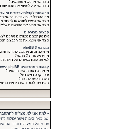
כיצד אני מחפש משתמשים?
כיצד אני יכול למצוא את ההודעות 
הרשמות לקבלת עדכונים ומועד
מה ההבדל בין מועדפים והרשמות ל
כיצד אני נרשם לנושא או לפורום מס
כיצד אני מסיר את ההרשמות שלי?
קבצים מצורפים
אלו מין קבצים מצורפים ניתנים לצי
כיצד אני מוצא את כל הקבצים המצ
מערכת phpBB 3
מי תיכנן וכתב את מערכת הפורומים
מדוע אפשרות X ניתנת?
למי אני פונה במקרים של חוקתיות 
קבוצת המתרגמים phpBB הישראלי
מי מתרגם את המערכת הזאת?
זכר ונקבה במערכת?
הערה בקשר לתרגום?
האם ניתן להוריד את הזכויות הנמ
» למה אני לא מצליח להתחבר
ישנן כמה סיבות אשר יכולות לה
עם מנהל המערכת וברר אם אינ
והמנהלים מסדרים אותה.