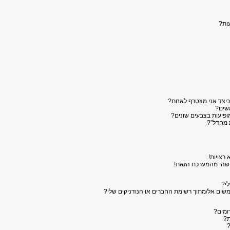
עות?
כיצד אני מצטרף לאחת?
שים?
פיעות בצבעים שונים?
 מחדל”?
רצויות!
מישהו מהמערכת הזאת!
י?
תמשים אל/מתוך רשימת החברים או הנודניקים שלי?
רומים?
ת?
?