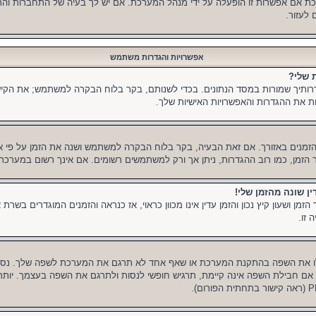
ת אם אפשרות זו הופעלה על ידי מנהל המערכת. אם יש לך בעיה של התחברות והת
לעזור.
אפשרויות והגדרות משתמש
 שלי?
תיך שמורות במסד הנתונים. בכדי לשנותם, בקר בלוח הבקרה למשתמש; את הקיש
 את ההגדרות והאפשרויות האישיות שלך.
הזמנים באזורך. אם זאת הבעיה, בקר בלוח הבקרה למשתמש ושנה את הזמן על פי אזורך
זור הזמן, כמו רוב ההגדרות, ניתן אך ורק למשתמשים רשומים. אם אינך רשום במערכת,
ין שונה מהזמן שלי!
ן ושעון קיץ נכון והזמן עדין אינו מכוון כראוי, אז כנראה והזמנים המוגדרים בשרת א
זו.
ו את השפה בהתקנת המערכת או שאף אחד לא תרגם את המערכת לשפה שלך. נסה
אם חבילת השפה אינה קיימת, תרגיש חופשי לנסות ולתרגם את השפה בעצמך. יותר 