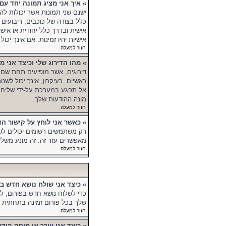
» איך אני מציג תמונה יחד 
ישנם שני תמונות אשר יכולות ל
כלל בצודה של כוכבים, ריבועים 
אישית ובדרך כלל יחודית או אי
אישיות יהיו זמינות. אם אינך י
חזור למעלה
» מהו הדירוג שלי וכיצד אני מ
דירוגים, אשר מופיעים תחת שם
ראשיים. כעיקרון, אינך יכול ל
אל תפגע במערכת על-ידי שליחת 
מונה ההודעות שלך.
חזור למעלה
» כאשר אני לוחץ על קישור 
רק משתמשים רשומים יכולים לש
מאפשרים עזר זה. זה מונע משל
חזור למעלה
» כיצד אני שולח נושא חדש ב
כדי לשלוח נושא חדש בפורום, ל
שלך בכל פורום זמינה בתחתית מס
חזור למעלה
» כיצד אני עורך או מוחק הוד