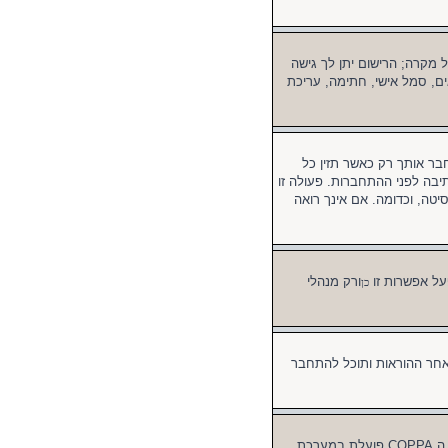
ל מקרה; הרישום יתן לך גישה
ים, סמל אישי, חתימה, עריכת
 אותך רק כאשר תזין כל
בה לפני ההתחברות. פעולה זו
טה, וכדומה. אם אינך רואה
על אפשרות זו
ורק מנהלי
כן
אחר ההוראות ותוכל להתחבר
ראשית, בדוק את שם המשתמש והסיסמה שהזנת. אם הם נכונים, אז כנראה ואת מהדברים הבאים קרה. אם מערכת ה COPPA פועלת במערכת