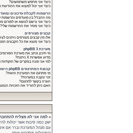
כיצד אני מחפש משתמשים?
כיצד אני יכול למצוא את ההודעות 
הרשמות לקבלת עדכונים ומועד
מה ההבדל בין מועדפים והרשמות ל
כיצד אני נרשם לנושא או לפורום מס
כיצד אני מסיר את ההרשמות שלי?
קבצים מצורפים
אלו מין קבצים מצורפים ניתנים לצי
כיצד אני מוצא את כל הקבצים המצ
מערכת phpBB 3
מי תיכנן וכתב את מערכת הפורומים
מדוע אפשרות X ניתנת?
למי אני פונה במקרים של חוקתיות 
קבוצת המתרגמים phpBB הישראלי
מי מתרגם את המערכת הזאת?
זכר ונקבה במערכת?
הערה בקשר לתרגום?
האם ניתן להוריד את הזכויות הנמ
» למה אני לא מצליח להתחבר
ישנן כמה סיבות אשר יכולות לה
עם מנהל המערכת וברר אם אינ
והמנהלים מסדרים אותה.