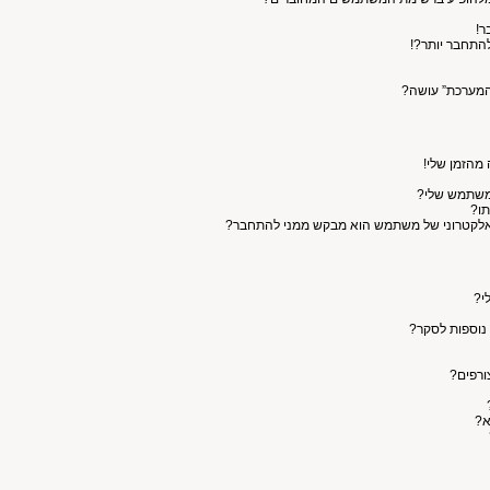
ר!
התחבר יותר?!
המערכת” עושה?
 מהזמן שלי!
המשתמש שלי?
תו?
האלקטרוני של משתמש הוא מבקש ממני להתחבר?
י?
 נוספות לסקר?
ורפים?
א?