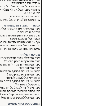
איבדתי את הסיסמה שלי!
נרשמתי אבל אני לא מצליח להתחב
נרשמתי בעבר אבל אני לא מצליח ל
מהו COPPA?
מדוע אני לא יכול להרשם?
מה האפשרות “מחק את כל עוגיות 
אפשרויות והגדרות משתמש
כיצד אני משנה את ההגדרות שלי?
הזמנים אינם נכונים!
שינתי את אזור הזמן והוא עדין שונה
השפה שלי אינה ברשימה!
איך אני מציג תמונה יחד עם שם 
מהו הדירוג שלי וכיצד אני משנה או
כאשר אני לוחץ על קישור הדואר 
מערכת השליחה
כיצד אני שולח נושא חדש בפורום?
כיצד אני עורך או מוחק הודעה?
כיצד אני מוסיף חתימה להודעות של
כיצד אני יוצר סקר?
מדוע אני לא יכול להוסיף אפשרויות
כיצד אני ערוך או מוחק סקר?
מדוע איני יכול להכנס לפורום?
מדוע אני לא יכול להוסיף קבצים מצ
מדוע קיבלתי אזהרה?
כיצד ניתן לדווח למנהל על הודעות?
מהו כפתור ה“שמור” בשליחת הנוש
מדוע הודעותי צריכות לקבל אישור?
כיצד אני יכול להקפיץ את הודעתי?
עיצוב טקסט וסוגי נושאים