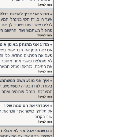
חזור למעלה
» מדוע אני צריך להרשם בכלל
אינך חייב, זה תלוי במנהלי המע
לכלים אשר יעזרו וישפרו לך את
פרופיל משתמש ועוד. הרישום הי
חזור למעלה
» מדוע אני מתנתק באופן אוט
אם לא תסמן את
חבר אותי באופ
פעם את הפרטים מחדש. כלי זה 
לא מומלצת כאשר אתה מחובר לפ
את התיבה, כנראה ומנהל המערכ
חזור למעלה
» איך אני מונע משם המשתמ
בעזרת לוח הבקרה למשתמש, ת
המערכת, מנהלי פורומים ואתה 
חזור למעלה
» איבדתי את הסיסמה שלי!
אל תלחץ! כאשר אינך זוכר את 
שוב בקרוב.
חזור למעלה
» נרשמתי אבל אני לא מצליח 