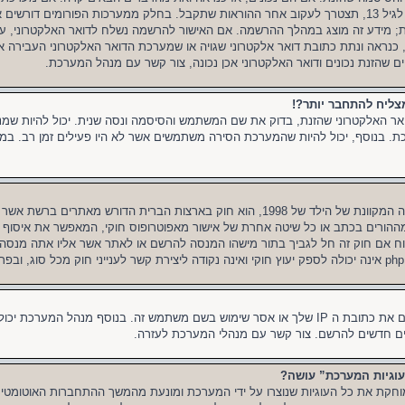
ובהרשמה סימנת שאתה מתחת לגיל 13, תצטרך לעקוב אחר ההוראות שתקבל. בחלק ממערכות הפורומים 
ת; מידע זה מוצג במהלך ההרשמה. אם האישור להרשמה נשלח לדואר האלקטרוני, ע
 כנראה ונתת כתובת דואר אלקטרוני שגויה או שמערכת הדואר האלקטרוני העבירה את
הזנת נכונים ודואר האלקטרוני אכן נכונה, צור קשר עם מנהל המערכת.
צליח להתחבר יותר?!
ר האלקטרוני שהזנת, בדוק את שם המשתמש והסיסמה ונסה שנית. יכול להיות שמנ
כת. בנוסף, יכול להיות שהמערכת הסירה משתמשים אשר לא היו פעילים זמן רב. במ
COPPA, או החוק לפרטיות והגנה המקוונת של הילד של 1998, הוא חוק בארצות הברית הדורש
ש הסכמה מההורים בכתב או כל שיטה אחרת של אישור מאפוטרופוס חוקי, המאפשר את איסוף 
1. אם אינך בטוח אם חוק זה חל לגביך בתור מישהו המנסה להרשם או לאתר אשר אליו אתה מנ
יכול להיות שמנהל המערכת חסם את כתובת ה IP שלך או אסר שימוש בשם משתמש זה. בנוסף מנהל
 חדשים להרשם. צור קשר עם מנהלי המערכת לעזרה.
וגיות המערכת” עושה?
חקת את כל העוגיות שנוצרו על ידי המערכת ומונעת מהמשך ההתחברות האוטומטית 