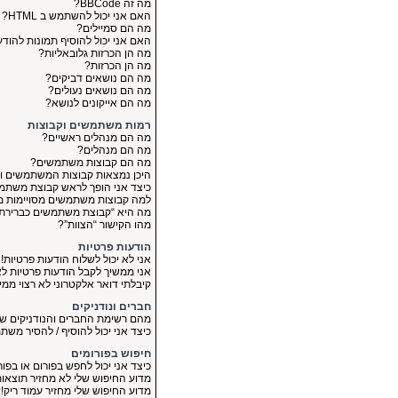
מה זה BBCode?
האם אני יכול להשתמש ב HTML?
מה הם סמיילים?
האם אני יכול להוסיף תמונות להוד
מה הן הכרזות גלובאליות?
מה הן הכרזות?
מה הם נושאים דביקים?
מה הם נושאים נעולים?
מה הם אייקונים לנושא?
רמות משתמשים וקבוצות
מה הם מנהלים ראשיים?
מה הם מנהלים?
מה הם קבוצות משתמשים?
היכן נמצאות קבוצות המשתמשים ו
כיצד אני הופך לראש קבוצת משתמ
למה קבוצות משתמשים מסויימות מו
מה היא “קבוצת משתמשים כברירת
מהו הקישור “הצוות”?
הודעות פרטיות
אני לא יכול לשלוח הודעות פרטיות!
אני ממשיך לקבל הודעות פרטיות לא 
קיבלתי דואר אלקטרוני לא רצוי מ
חברים ונודניקים
מהם רשימת החברים והנודניקים של
כיצד אני יכול להוסיף / להסיר מש
חיפוש בפורומים
כיצד אני יכול לחפש בפורום או בפו
מדוע החיפוש שלי לא מחזיר תוצאו
מדוע החיפוש שלי מחזיר עמוד ריק!