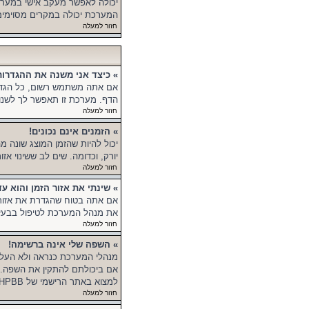
יכולה לאפשר מעקב אישי במערכ
המערכת יכולה במקרים מסוימים 
חזור למעלה
» כיצד אני משנה את ההגדרות
אם אתה משתמש רשום, כל הגדרו
הדף. מערכת זו תאפשר לך לשנות
חזור למעלה
» הזמנים אינם נכונים!
יכול להיות שהזמן המוצג שונה מ
יורק, וכדומה. שים לב ששינוי א
חזור למעלה
» שינתי את אזור הזמן והוא עד
אם אתה בטוח שהגדרת את אזור הזמ
את מנהל המערכת לטיפול בבעיה 
חזור למעלה
» השפה שלי אינה ברשימה!
מנהלי המערכת כנראה ולא העל
אם ביכולתם להתקין את השפה. 
למצוא באתר הרישמי של PHPBB (ראה קישור בתחתית הפורום).
חזור למעלה