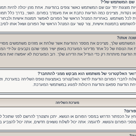
עם שם המשתמש שלי?
היות מוצגות יחד עם שם המשתמש כאשר צופים בהודעות. אחת מהן יכולה להיות תמו
או נקודות, מציינים כמה הודעות כתבת או את מעמדך בפורום. השני, בדרך כלל תמונ
שית לכל משתמש. באחריות המנהל הראשי של הפורום לאפשר תמונות אישיות ולבחו
כול להשתמש בתמונות אישיות, צור קשר עם המנהל הראשי של הפורום ושאל אותו לסיבה
שנה אותו?
 המשתמש שלך, מציינים את מספר ההודעות אשר שלחת או מזהים משתמשים מסויימ
שנות את הנוסח של כל אחד מדירוגי המערכת באופן ישיר מפני שהם נקבעים על-ידי ה
הודעות מיותרות רק כדי הגדיל את הדירוג שלך. רוב המערכות לא יאפשרו זאת והמנ
הדואר האלקטרוני של משתמש הוא מבקש ממני להתחבר?
לוח לחברי הפורום הודעות לדואר האלקטרוני באמצעות טופס השליחה במערכת, ו
יחת הודעות ספאם והודעות היכולות לפגוע במשתמשי המערכת.
מערכת השליחה
פורום?
חץ על הכפתור הדרוש במסכי הפורום או הנושא. יתכן ותצטרך להרשם לפני שתוכל 
כי הפורום והנושא. לדוגמה: אתה יכול לשלוח נושאים חדשים, אתה יכול להצביע בס
עה?