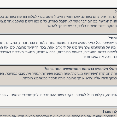
?
רכת והרשאותיהם בפורום, יתכן ותהייה חייב להרשם בכדי לשלוח הודעות בפורום. בכ
 חווית הגלישה בפורום דבר אשר לא תקבל כאורח, כלים כמו רישום ומעקב אחר נושא
נו לוקח דקות ספורות בלבד, כך שכדאי לך להרשם.
ומטי?
ן אוטומטי בכל כניסה
שהיא תיבה הנמצאת מתחת לשדות ההתחברות, המערכת תחבר
מגן על המשתמש שלך משימוש על ידי אדם אחר. בכדי להישאר מחובר, סמן את התי
ורום ברשת מחשבים, כדוגמא בסיפריות, קפה אינטרנט, מחשבי מעבדות באוניברסי
ת ביטל את אפשרות זו.
ש שלי מלהופיע ברשימת המשתמשים המחוברים?
חת הכותרת “אפשרויות מערכת”,אתה תמצא אפשרות
הסתר את מצבי כמחובר
. הפ
עצמך תיהיו אלה שיראו אותך מחובר. אתה תספר כמשתמש מוסתר.
הסיסמה, בקלות תוכל לאפסה. בקר בעמוד ההתחברות ולחץ
שחכתי סיסמה
. עקוב 
להתחבר!