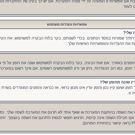
ת אם אפשרות זו הופעלה על ידי מנהל המערכת. אם יש לך בעיה של התחברות והת
לעזור.
אפשרויות והגדרות משתמש
 שלי?
תיך שמורות במסד הנתונים. בכדי לשנותם, בקר בלוח הבקרה למשתמש; את הקיש
 את ההגדרות והאפשרויות האישיות שלך.
הזמנים באזורך. אם זאת הבעיה, בקר בלוח הבקרה למשתמש ושנה את הזמן על פי אזורך
זור הזמן, כמו רוב ההגדרות, ניתן אך ורק למשתמשים רשומים. אם אינך רשום במערכת,
ין שונה מהזמן שלי!
ן ושעון קיץ נכון והזמן עדין אינו מכוון כראוי, אז כנראה והזמנים המוגדרים בשרת א
זו.
ו את השפה בהתקנת המערכת או שאף אחד לא תרגם את המערכת לשפה שלך. נסה
אם חבילת השפה אינה קיימת, תרגיש חופשי לנסות ולתרגם את השפה בעצמך. יותר 