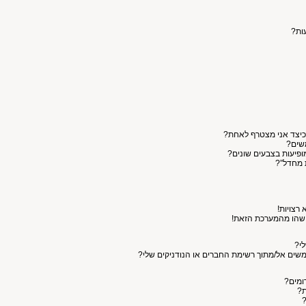
עות?
כיצד אני מצטרף לאחת?
שים?
פיעות בצבעים שונים?
 מחדל”?
רצויות!
מישהו מהמערכת הזאת!
י?
תמשים אל/מתוך רשימת החברים או הנודניקים שלי?
רומים?
ת?
?