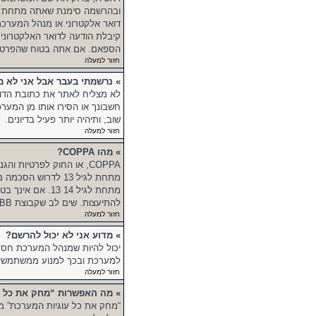
דואר אלקטרוני או מנהל המערכ
קיבלת הודעה לדואר האלקטרוני,
הספאם. אם אתה בטוח שהפרטים ש
חזור למעלה
» נרשמתי בעבר אבל אני לא מ
לא מצליח לאתר את כתובת הדוא
חשבונך או הסירו אותו מן המער
שוב, ותיהיה יותר פעיל בדיונים.
חזור למעלה
» מהו COPPA?
מתחת לגיל 13 לדרו
מתחת לגיל 14 3
להתיעצות. שים לב שקבוצת phpBB אינה יכולה לספק יעוץ חוקי ואינה נקודה ליצירת קשר לענייני חוק מכל סוג, ובפרט הרשום להלן.
חזור למעלה
» מדוע אני לא יכול להרשם?
למערכת ובכך למנוע ממשתמשים
חזור למעלה
» מה האפשרות “מחק את כל ע
“מחק את כל עוגיות המערכת” מו