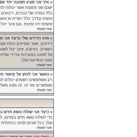
» איך אני מציג תמונה יחד 
ישנם שני תמונות אשר יכולות ל
כלל בצודה של כוכבים, ריבועים 
אישית ובדרך כלל יחודית או אי
אישיות יהיו זמינות. אם אינך י
חזור למעלה
» מהו הדירוג שלי וכיצד אני מ
דירוגים, אשר מופיעים תחת שם
ראשיים. כעיקרון, אינך יכול ל
אל תפגע במערכת על-ידי שליחת 
מונה ההודעות שלך.
חזור למעלה
» כאשר אני לוחץ על קישור 
רק משתמשים רשומים יכולים לש
מאפשרים עזר זה. זה מונע משל
חזור למעלה
» כיצד אני שולח נושא חדש ב
כדי לשלוח נושא חדש בפורום, ל
שלך בכל פורום זמינה בתחתית מס
חזור למעלה
» כיצד אני עורך או מוחק הוד